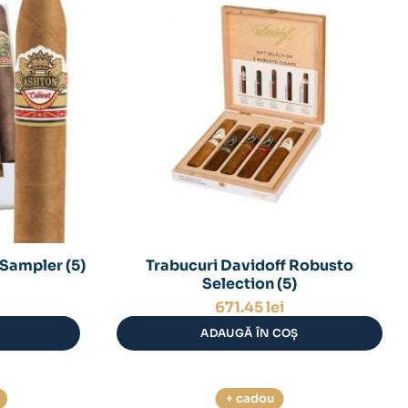
 Sampler (5)
Trabucuri Davidoff Robusto
Selection (5)
671.45
lei
ADAUGĂ ÎN COȘ
+ cadou