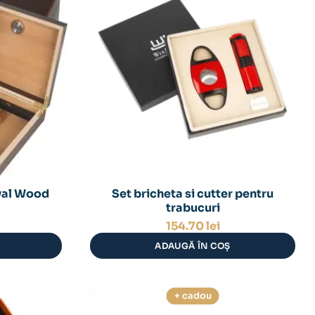
yal Wood
Set bricheta si cutter pentru
trabucuri
154.70
lei
ADAUGĂ ÎN COȘ
+ cadou