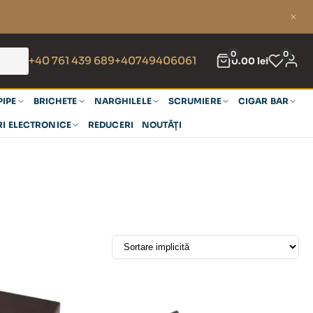
0
0
+40 761 439 689
+40749406061
0.00
lei
PIPE
BRICHETE
NARGHILELE
SCRUMIERE
CIGAR BAR
RI ELECTRONICE
REDUCERI
NOUTĂȚI