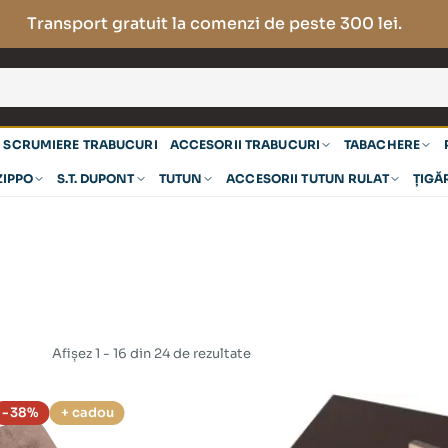
Transport gratuit la comenzi de peste 300 lei.
SCRUMIERE TRABUCURI
ACCESORII TRABUCURI
TABACHERE
ZIPPO
S.T. DUPONT
TUTUN
ACCESORII TUTUN RULAT
ȚIGĂ
Afișez 1 - 16 din 24 de rezultate
-38%
+ cadou