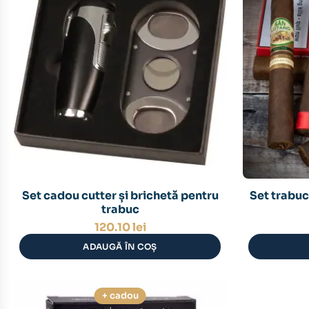
Set cadou cutter și brichetă pentru
Set trabuc
trabuc
120.10
lei
ADAUGĂ ÎN COȘ
+ cadou