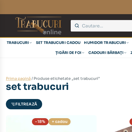
eț
eț
TRABUCURI
SET TRABUCURI CADOU
HUMIDOR TRABUCURI
nim
xim
ȚIGĂRI DE FOI
CADOURI BĂRBAȚI
Prima pagină
/ Produse etichetate „set trabucuri”
set trabucuri
FILTREAZĂ
-18%
+ cadou