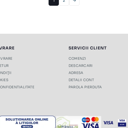
1
2
→
IVRARE
SERVICII CLIENT
LIVRARE
COMENZI
RETUR
DESCARCARI
NDIŢII
ADRESA
KIES
DETALII CONT
CONFIDENTIALITATE
PAROLA PIERDUTA