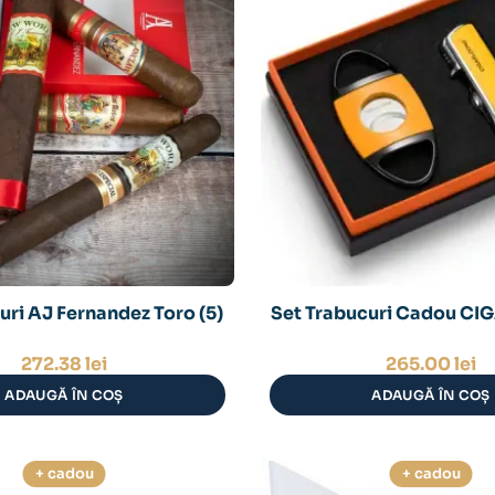
uri AJ Fernandez Toro (5)
Set Trabucuri Cadou 
272.38
lei
265.00
lei
ADAUGĂ ÎN COȘ
ADAUGĂ ÎN COȘ
+ cadou
+ cadou