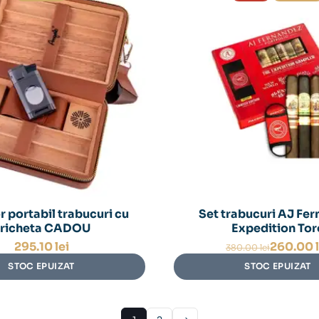
 portabil trabucuri cu
Set trabucuri AJ Fe
richeta CADOU
Expedition Tor
Prețul
Prețul
295.10
lei
260.00
380.00
lei
inițial
curent
STOC EPUIZAT
STOC EPUIZAT
a
este:
fost:
260.00 
380.00 