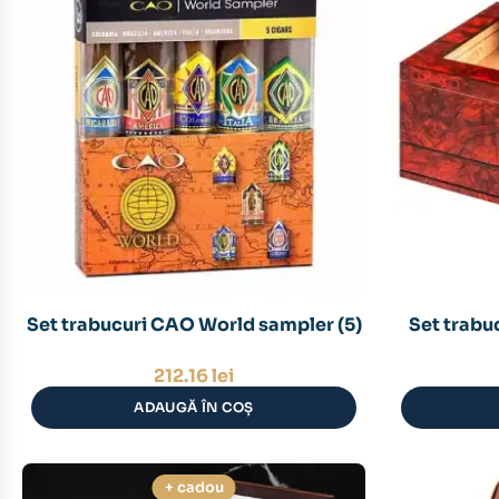
Set trabucuri CAO World sampler (5)
Set trabu
212.16
lei
ADAUGĂ ÎN COȘ
+ cadou