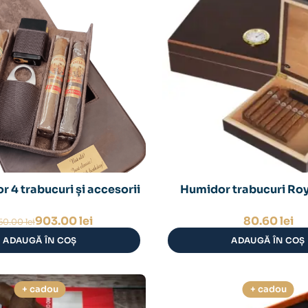
r 4 trabucuri și accesorii
Humidor trabucuri Ro
Prețul
Prețul
903.00
lei
80.60
lei
450.00
lei
inițial
curent
ADAUGĂ ÎN COȘ
ADAUGĂ ÎN COȘ
a
este:
fost:
903.00 lei.
1,450.00 lei.
+ cadou
+ cadou