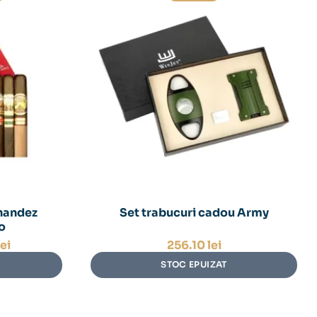
rnandez
Set trabucuri cadou Army
o
lei
256.10
lei
STOC EPUIZAT
lei.
lei.