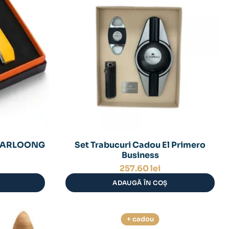
CIGARLOONG
Set Trabucuri Cadou El Primero
Business
257.60
lei
ADAUGĂ ÎN COȘ
+ cadou