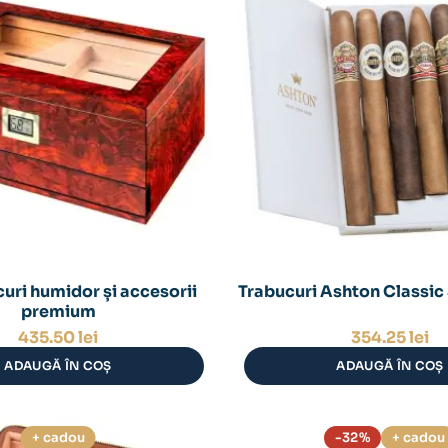
curi humidor și accesorii
Trabucuri Ashton Classic
premium
435.50
lei
354.25
lei
ADAUGĂ ÎN COȘ
ADAUGĂ ÎN COȘ
+ cadou
-32%
+ cadou