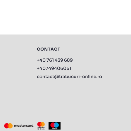
CONTACT
+40 761 439 689
+40749406061
contact@trabucuri-online.ro