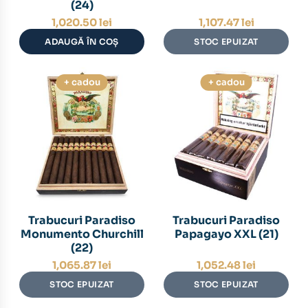
(24)
1,020.50
lei
1,107.47
lei
ADAUGĂ ÎN COȘ
STOC EPUIZAT
+ cadou
+ cadou
Trabucuri Paradiso
Trabucuri Paradiso
Monumento Churchill
Papagayo XXL (21)
(22)
1,065.87
lei
1,052.48
lei
STOC EPUIZAT
STOC EPUIZAT