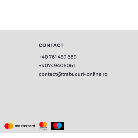
CONTACT
+40 761 439 689
+40749406061
contact@trabucuri-online.ro