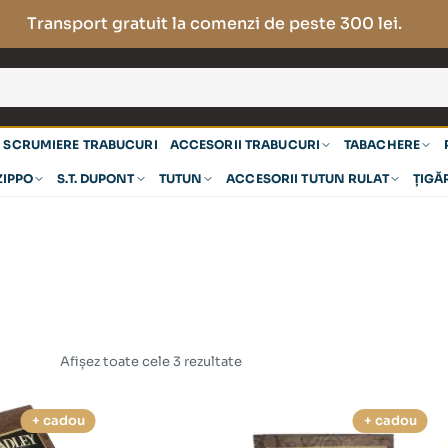
Transport gratuit la comenzi de peste 300 lei.
SCRUMIERE TRABUCURI
ACCESORII TRABUCURI
TABACHERE
ZIPPO
S.T. DUPONT
TUTUN
ACCESORII TUTUN RULAT
ȚIGĂ
Afișez toate cele 3 rezultate
+ cadou
+ cadou