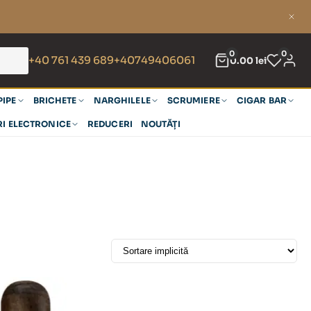
0
0
+40 761 439 689
+40749406061
0.00
lei
PIPE
BRICHETE
NARGHILELE
SCRUMIERE
CIGAR BAR
RI ELECTRONICE
REDUCERI
NOUTĂȚI