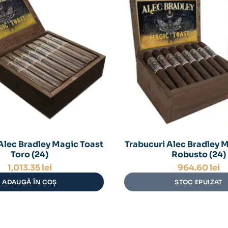
Alec Bradley Magic Toast
Trabucuri Alec Bradley 
Toro (24)
Robusto (24)
1,013.35
lei
964.60
lei
ADAUGĂ ÎN COȘ
STOC EPUIZAT