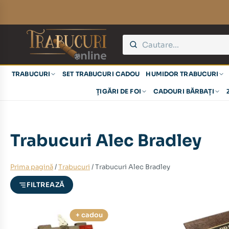
eț
eț
TRABUCURI
SET TRABUCURI CADOU
HUMIDOR TRABUCURI
nim
xim
ȚIGĂRI DE FOI
CADOURI BĂRBAȚI
Trabucuri Alec Bradley
Prima pagină
/
Trabucuri
/ Trabucuri Alec Bradley
FILTREAZĂ
+ cadou