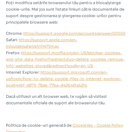
Poți modifica setările browserului tău pentru a bloca/șterge
cookie-urile. Mai jos sunt listate linkuri către documentele de
suport despre gestionarea și ștergerea cookie-urilor pentru
principalele browsere web:
Chrome:
https://support.google.com/accounts/answer/32050
Safari:
https://support.apple.com/en-
in/guide/safari/sfri11471/mac
Firefox:
https://support.mozilla.org/en-US/kb/clear-cookies-
and-site-data-firefox?redirectslug=delete-cookies-remove-
info-websites-stored&redirectlocale=en-US
Internet Explorer:
https://support.microsoft.com/en-
us/topic/how-to-delete-cookie-files-in-internet-explorer-
bca9446f-d873-78de-77ba-d42645fa52fc
Dacă utilizezi un alt browser web, te rugăm să vizitezi
documentele oficiale de suport ale browserului tău.
Politica de cookie-uri generată de
CookieYes – Cookie Policy
Generator
.