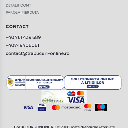
DETALII CONT
PAROLA PIERDUTA
CONTACT
+40 761 439 689
+40749406061
contact@trabucuri-online.ro
TRABUCURI-ONLINE.RO © 2026 Toate drepturile rezervate