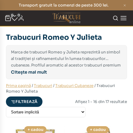
Transport gratuit la comenzi de peste 300 lei.
0
0
Trabucuri Romeo Y Julieta
eț
eț
nim
xim
Marca de trabucuri Romeo y Julieta reprezintă un simbol
al tradiției și rafinamentului în lumea trabucurilor
cubaneze. Profilul aromatic al acestor trabucuri premium
include note de cedru, piele, nuci și condimente, oferind
Citește mai mult
o experiență de fumat sofisticată și plăcută.
Prima pagină
/
Trabucuri
/
Trabucuri Cubaneze
/ Trabucuri
Romeo Y Julieta
Afișez 1 - 16 din 17 rezultate
FILTREAZĂ
+ cadou
+ cadou