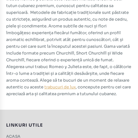
tutun cubanez premium, cunoscut pentru calitatea sa
superioară.
Metodele de fabricație tradiționale sunt păstrate
cu strictețe, asigurând un produs autentic, cu note de cedru,
piele și condimente.
Arome subtile de nuci și flori
îmbogățesc experiența fiecărui fumător, oferind un profil
aromatic echilibrat, potrivit atât pentru cunoscători, cât și
pentru cei care sunt la începutul acestei pasiuni.
Gama variată
include formate precum Churchill, Short Churchill și Wide
Churchill, fiecare oferind o experiență unică de fumat.
Alegerea unui trabuc Romeo y Julieta este, de fapt, o călătorie
într-o lume a tradiției și a calității desăvârșite, unde fiecare
aroma contează. Alege să te bucuri de un moment de relaxare
autentic cu aceste
trabucuri de lux
, concepute pentru cei care
apreciază arta și calitatea premium a tutunului cubanez.
LINKURI UTILE
ACASA