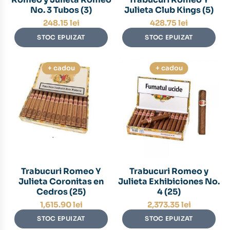
No. 3 Tubos (3)
Julieta Club Kings (5)
248.15
lei
428.75
lei
STOC EPUIZAT
STOC EPUIZAT
+ cadou
+ cadou
Trabucuri Romeo Y
Trabucuri Romeo y
Julieta Coronitas en
Julieta Exhibiciones No.
Cedros (25)
4 (25)
1,615.90
lei
2,373.35
lei
STOC EPUIZAT
STOC EPUIZAT