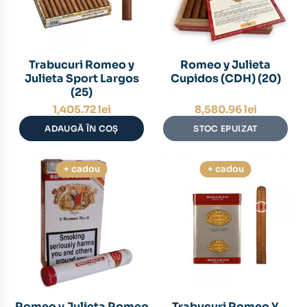
Trabucuri Romeo y
Romeo y Julieta
Julieta Sport Largos
Cupidos (CDH) (20)
(25)
1,405.72
lei
8,580.96
lei
ADAUGĂ ÎN COȘ
STOC EPUIZAT
+ cadou
+ cadou
Romeo y Julieta Romeo
Trabucuri Romeo Y