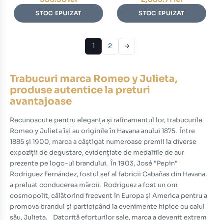
STOC EPUIZAT
STOC EPUIZAT
1
2
→
Trabucuri marca Romeo y Julieta,
produse autentice la preturi
avantajoase
Recunoscute pentru eleganța și rafinamentul lor, trabucurile
Romeo y Julieta își au originile în Havana anului 1875.
Între
1885 și 1900, marca a câștigat numeroase premii la diverse
expoziții de degustare, evidențiate de medaliile de aur
prezente pe logo-ul brandului.
În 1903, José "Pepin"
Rodriguez Fernández, fostul șef al fabricii Cabañas din Havana,
a preluat conducerea mărcii.
Rodriguez a fost un om
cosmopolit, călătorind frecvent în Europa și America pentru a
promova brandul și participând la evenimente hipice cu calul
său, Julieta.
Datorită eforturilor sale, marca a devenit extrem