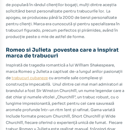
de populară în rândul clienților bogați, mulți dintre aceștia
solicitând benzi personalizate pentru trabucurile lor.
La
apogeu, se produceau până la 2000 de benzi personalizate
pentru clienți.
Marca era cunoscută și pentru specializarea în
trabucuri figurado, precum perfectos și pirámides, având în
producție peste o mie de astfel de forme.
Romeo si Julieta povestea care a inspirat
marca de trabucuri
Inspirată de tragedia romantică a lui William Shakespeare,
marca Romeo y Julieta a captivat de-a lungul anilor pasionații
de
trabucuri cubaneze
cu aromele sale complexe și
construcția impecabilă.
Unul dintre cei mai mari admiratori ai
brandului a fost Sir Winston Churchill, un nume legendar care a
dat chiar și numele vitolei „Churchill”, un trabuc robust, cu o
lungime impresionantă, perfect pentru cei care savurează
aromele profunde într-un ritm lent și rafinat.
Gama variată
include formate precum Churchill, Short Churchill și Wide
Churchill, fiecare oferind o experiență unică de fumat.
Fiecare
trabuc Romeo y Julieta este realizat manual, folosind doar