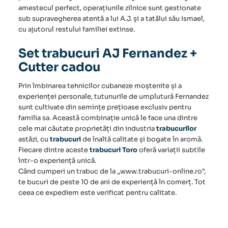
amestecul perfect, operațiunile zilnice sunt gestionate
sub supravegherea atentă a lui A.J. și a tatălui său Ismael,
cu ajutorul restului familiei extinse.
Set trabucuri AJ Fernandez +
Cutter cadou
Prin îmbinarea tehnicilor cubaneze moștenite și a
experienței personale, tutunurile de umplutură
Fernandez
sunt cultivate din semințe prețioase exclusiv pentru
familia sa. Această combinație unică le face una dintre
cele mai căutate proprietăți din industria
trabucurilor
astăzi, cu
trabucuri
de înaltă calitate și bogate în aromă.
Fiecare dintre aceste
trabucuri Toro
oferă variații subtile
într-o experiență unică.
Când cumperi un trabuc de la „www.trabucuri-online.ro”,
te bucuri de peste 10 de ani de experiență în comerț. Tot
ceea ce expediem este verificat pentru calitate.