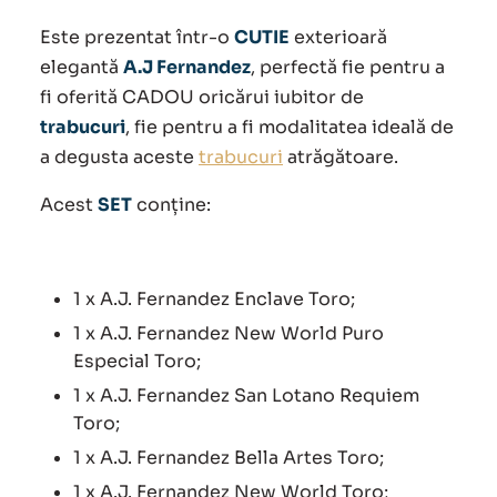
inițial
curent
Este prezentat într-o
CUTIE
exterioară
a
este:
elegantă
A.J Fernandez
, perfectă fie pentru a
fi oferită CADOU oricărui iubitor de
fost:
260.00 lei.
trabucuri
, fie pentru a fi modalitatea ideală de
380.00 lei.
a degusta aceste
trabucuri
atrăgătoare.
Acest
SET
conține:
1 x A.J. Fernandez Enclave Toro;
1 x A.J. Fernandez New World Puro
Especial Toro;
1 x A.J. Fernandez San Lotano Requiem
Toro;
1 x A.J. Fernandez Bella Artes Toro;
1 x A.J. Fernandez New World Toro;