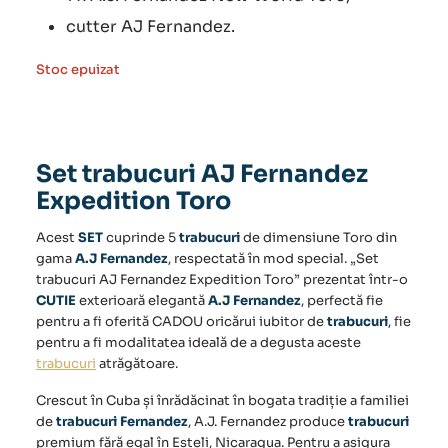
cutter AJ Fernandez.
Stoc epuizat
Set trabucuri AJ Fernandez
Expedition Toro
Acest
SET
cuprinde 5
trabucuri
de dimensiune
Toro
din
gama
A.J Fernandez
, respectată în mod special. „Set
trabucuri AJ Fernandez Expedition Toro” prezentat într-o
CUTIE
exterioară elegantă
A.J Fernandez
, perfectă fie
pentru a fi oferită CADOU oricărui iubitor de
trabucuri
, fie
pentru a fi modalitatea ideală de a degusta aceste
trabucuri
atrăgătoare.
Crescut în Cuba și înrădăcinat în bogata tradiție a familiei
de
trabucuri Fernandez
, A.J. Fernandez produce
trabucuri
premium fără egal în Esteli, Nicaragua. Pentru a asigura