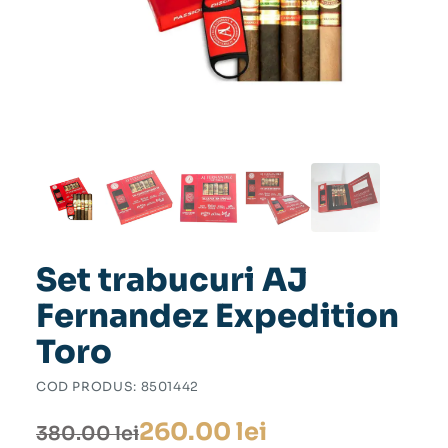
Set trabucuri AJ
Fernandez Expedition
Toro
COD PRODUS:
8501442
Prețul
Prețul
260.00
lei
380.00
lei