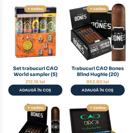
+ cadou
+ cadou
Set trabucuri CAO
Trabucuri CAO Bones
World sampler (5)
Blind Hughie (20)
212.16
lei
852.80
lei
ADAUGĂ ÎN COȘ
ADAUGĂ ÎN COȘ
+ cadou
+ cadou