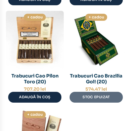
+ cadou
+ cadou
Trabucuri Cao Pilon
Trabucuri Cao Brazilia
Toro (20)
Gol! (20)
707.20
lei
574.47
lei
ADAUGĂ ÎN COȘ
STOC EPUIZAT
+ cadou