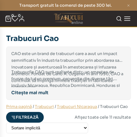
Transport gratuit la comenzi de peste 300 lei.
0
0
Trabucuri Cao
eț
eț
nim
xim
CAO este un brand de trabucuri care a avut un impact
semnificativ în industria trabucurilor prin abordarea sa
inovatoare și aventuroasă în amestecarea și infuzarea
Trabucurile CAO sunt realizate dintr-un amestec de
aromelor. Fondat de Cano A. Ozgener în anii 1990, CAO a
frunze de tutun premium, provenite din diverse țări,
continuat să împingă limitele tradiției în fabricarea
inclusiv Nicaragua, Republica Dominicană, Honduras și
trabucurilor.
alte regiuni selectate. Ceea ce diferențiază CAO este
Citește mai mult
dorința de a experimenta cu diverse tutunuri și infuzii,
rezultând o gamă largă de profiluri aromatice unice și
Prima pagină
/
Trabucuri
/
Trabucuri Nicaragua
/ Trabucuri Cao
complexe.
Afișez toate cele 11 rezultate
FILTREAZĂ