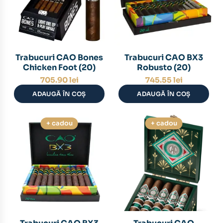
Trabucuri CAO Bones
Trabucuri CAO BX3
Chicken Foot (20)
Robusto (20)
705.90
lei
745.55
lei
ADAUGĂ ÎN COȘ
ADAUGĂ ÎN COȘ
+ cadou
+ cadou