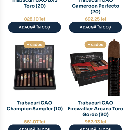
Trabucuri CAO BX3
Trabucuri CAO
Toro (20)
Cameroon Perfecto
(20)
828.10
lei
692.25
lei
ADAUGĂ ÎN COȘ
ADAUGĂ ÎN COȘ
+ cadou
+ cadou
Trabucuri CAO
Trabucuri CAO
Champion Sampler (10)
Firewalker Arcana Toro
Gordo (20)
551.07
lei
982.93
lei
ADAUGĂ ÎN COȘ
ADAUGĂ ÎN COȘ