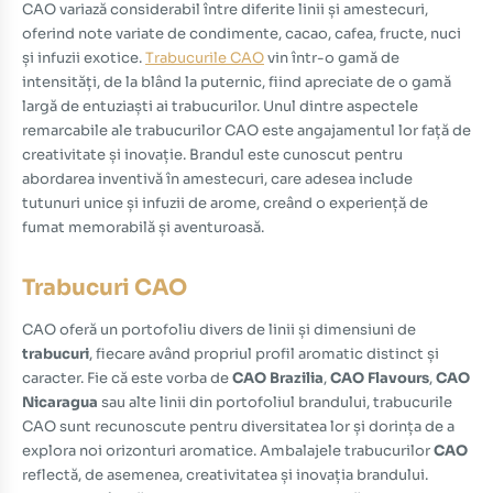
CAO variază considerabil între diferite linii și amestecuri,
oferind note variate de condimente, cacao, cafea, fructe, nuci
și infuzii exotice.
Trabucurile CAO
vin într-o gamă de
intensități, de la blând la puternic, fiind apreciate de o gamă
largă de entuziaști ai trabucurilor. Unul dintre aspectele
remarcabile ale trabucurilor CAO este angajamentul lor față de
creativitate și inovație. Brandul este cunoscut pentru
abordarea inventivă în amestecuri, care adesea include
tutunuri unice și infuzii de arome, creând o experiență de
fumat memorabilă și aventuroasă.
Trabucuri CAO
CAO oferă un portofoliu divers de linii și dimensiuni de
trabucuri
, fiecare având propriul profil aromatic distinct și
caracter. Fie că este vorba de
CAO Brazilia
,
CAO Flavours
,
CAO
Nicaragua
sau alte linii din portofoliul brandului, trabucurile
CAO sunt recunoscute pentru diversitatea lor și dorința de a
explora noi orizonturi aromatice. Ambalajele trabucurilor
CAO
reflectă, de asemenea, creativitatea și inovația brandului.