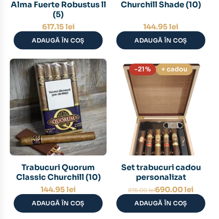
Alma Fuerte Robustus ll
Churchill Shade (10)
(5)
617.15
lei
144.95
lei
ADAUGĂ ÎN COȘ
ADAUGĂ ÎN COȘ
-21%
+ cadou
Trabucuri Quorum
Set trabucuri cadou
Classic Churchill (10)
personalizat
Prețul
Prețul
144.95
lei
690.00
lei
875.00
lei
inițial
curent
ADAUGĂ ÎN COȘ
ADAUGĂ ÎN COȘ
a
este:
fost:
690.00 lei.