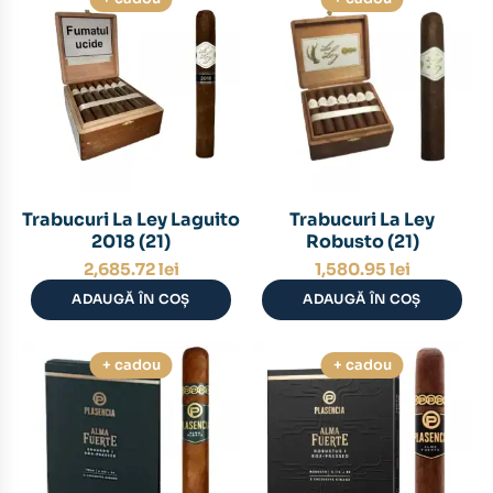
Trabucuri La Ley Laguito
Trabucuri La Ley
2018 (21)
Robusto (21)
2,685.72
lei
1,580.95
lei
ADAUGĂ ÎN COȘ
ADAUGĂ ÎN COȘ
+ cadou
+ cadou