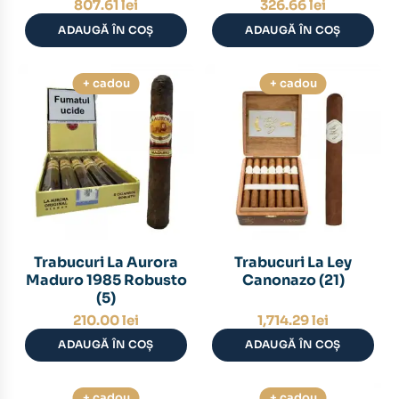
807.61
lei
326.66
lei
ADAUGĂ ÎN COȘ
ADAUGĂ ÎN COȘ
+ cadou
+ cadou
Trabucuri La Aurora
Trabucuri La Ley
Maduro 1985 Robusto
Canonazo (21)
(5)
210.00
lei
1,714.29
lei
ADAUGĂ ÎN COȘ
ADAUGĂ ÎN COȘ
+ cadou
+ cadou