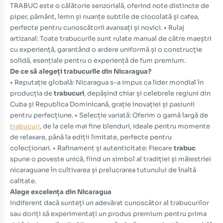
TRABUC este o călătorie senzorială, oferind note distincte de
piper, pământ, lemn și nuanțe subtile de ciocolată și cafea,
perfecte pentru cunoscătorii avansați și novici. • Rulaj
artizanal: Toate trabucurile sunt rulate manual de către maeștri
cu experiență, garantând o ardere uniformă și o construcție
solidă, esențiale pentru o experiență de fum premium.
De ce să alegeți trabucurile din Nicaragua?
• Reputație globală: Nicaragua s-a impus ca lider mondial în
producția de
trabucuri
, depășind chiar și celebrele regiuni din
Cuba și Republica Dominicană, grație inovației și pasiunii
pentru perfecțiune. • Selecție variată: Oferim o gamă largă de
trabucuri
, de la cele mai fine blenduri, ideale pentru momente
de relaxare, până la ediții limitate, perfecte pentru
colecționari. • Rafinament și autenticitate: Fiecare
trabuc
spune o poveste unică, fiind un simbol al tradiției și măiestriei
nicaraguane în cultivarea și prelucrarea tutunului de înaltă
calitate.
Alege excelența din Nicaragua
Indiferent dacă sunteți un adevărat cunoscător al trabucurilor
sau doriți să experimentați un produs premium pentru prima