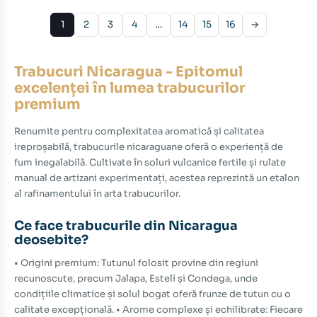
875.00 lei.
1
2
3
4
…
14
15
16
→
Trabucuri Nicaragua - Epitomul
excelenței în lumea trabucurilor
premium
Renumite pentru complexitatea aromatică și calitatea
ireproșabilă, trabucurile nicaraguane oferă o experiență de
fum inegalabilă. Cultivate în soluri vulcanice fertile și rulate
manual de artizani experimentați, acestea reprezintă un etalon
al rafinamentului în arta trabucurilor.
Ce face trabucurile din Nicaragua
deosebite?
• Origini premium: Tutunul folosit provine din regiuni
recunoscute, precum Jalapa, Estelí și Condega, unde
condițiile climatice și solul bogat oferă frunze de tutun cu o
calitate excepțională. • Arome complexe și echilibrate: Fiecare