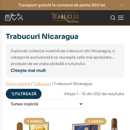
Transport gratuit la comenzi de peste 300 lei.
0
0
Trabucuri Nicaragua
eț
eț
nim
xim
Explorați colecția noastră de trabucuri din Nicaragua, o
categorie exclusivistă ce reunește cele mai apreciate
produse de pe piața globală a tutunului.
Citește mai mult
Prima pagină
/
Trabucuri
/ Trabucuri Nicaragua
Afișez 1 - 16 din 252 de rezultate
FILTREAZĂ
+ cadou
+ cadou