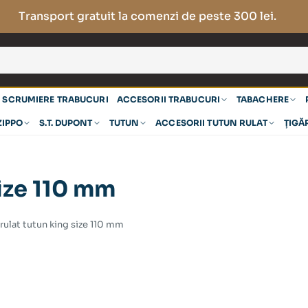
Transport gratuit la comenzi de peste 300 lei.
SCRUMIERE TRABUCURI
ACCESORII TRABUCURI
TABACHERE
ZIPPO
S.T. DUPONT
TUTUN
ACCESORII TUTUN RULAT
ȚIGĂ
size 110 mm
rulat tutun king size 110 mm