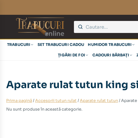
TRABUCURI
SET TRABUCURI CADOU
HUMIDOR TRABUCURI
ȚIGĂRI DE FOI
CADOURI BĂRBAȚI
Aparate rulat tutun king 
Prima pagină
/
Accesorii tutun rulat
/
Aparate rulat tutun
/ Aparate 
Nu sunt produse în această categorie.