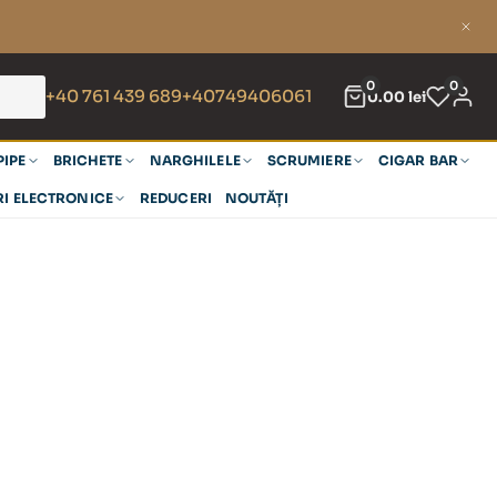
0
0
+40 761 439 689
+40749406061
0.00
lei
PIPE
BRICHETE
NARGHILELE
SCRUMIERE
CIGAR BAR
RI ELECTRONICE
REDUCERI
NOUTĂȚI