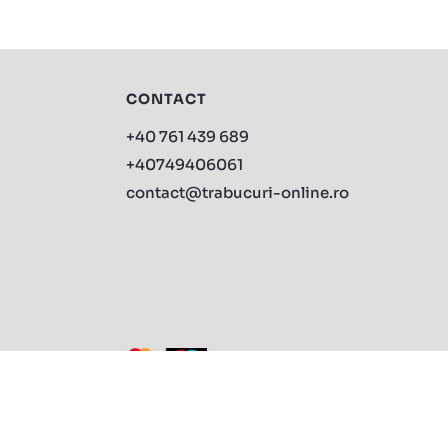
CONTACT
+40 761 439 689
+40749406061
contact@trabucuri-online.ro