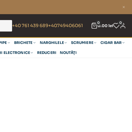
0
0
+40 761 439 689
+40749406061
0.00
lei
PIPE
BRICHETE
NARGHILELE
SCRUMIERE
CIGAR BAR
RI ELECTRONICE
REDUCERI
NOUTĂȚI