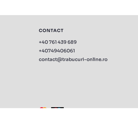
CONTACT
+40 761 439 689
+40749406061
contact@trabucuri-online.ro