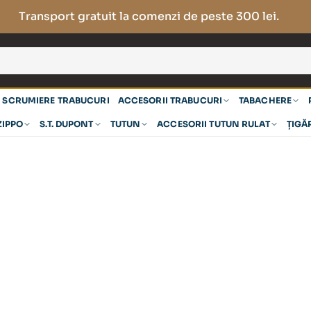
Transport gratuit la comenzi de peste 300 lei.
SCRUMIERE TRABUCURI
ACCESORII TRABUCURI
TABACHERE
ZIPPO
S.T. DUPONT
TUTUN
ACCESORII TUTUN RULAT
ȚIGĂ