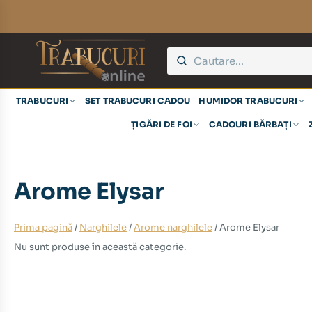
TRABUCURI
SET TRABUCURI CADOU
HUMIDOR TRABUCURI
ȚIGĂRI DE FOI
CADOURI BĂRBAȚI
Arome Elysar
Prima pagină
/
Narghilele
/
Arome narghilele
/ Arome Elysar
Nu sunt produse în această categorie.