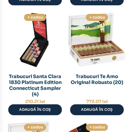
+ cadou
+ cadou
Trabucuri Santa Clara
Trabucuri Te Amo
1830 Platinum Edition
Original Robusto (20)
Connecticut Sampler
(4)
210.21
lei
772.07
lei
ADAUGĂ ÎN COȘ
ADAUGĂ ÎN COȘ
+ cadou
+ cadou