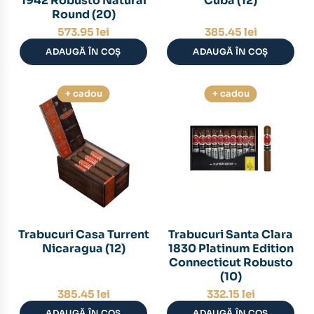
1942 Robusto Natural
Cuba (12)
Round (20)
573.95
lei
385.45
lei
ADAUGĂ ÎN COȘ
ADAUGĂ ÎN COȘ
+ cadou
+ cadou
Trabucuri Casa Turrent
Trabucuri Santa Clara
Nicaragua (12)
1830 Platinum Edition
Connecticut Robusto
(10)
385.45
lei
332.15
lei
ADAUGĂ ÎN COȘ
ADAUGĂ ÎN COȘ