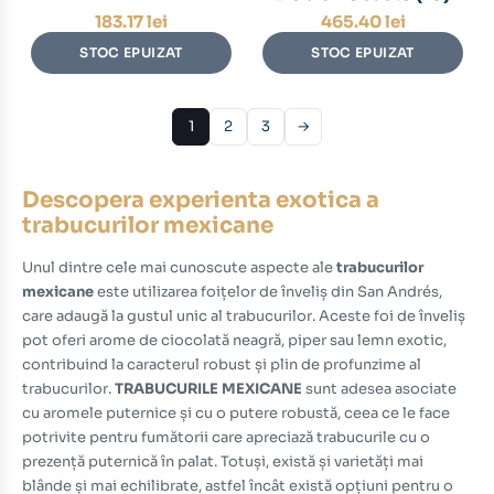
183.17
lei
465.40
lei
STOC EPUIZAT
STOC EPUIZAT
1
2
3
→
Descopera experienta exotica a
trabucurilor mexicane
Unul dintre cele mai cunoscute aspecte ale
trabucurilor
mexicane
este utilizarea foițelor de înveliș din San Andrés,
care adaugă la gustul unic al
trabucurilor
. Aceste foi de înveliș
pot oferi arome de ciocolată neagră, piper sau lemn exotic,
contribuind la caracterul robust și plin de profunzime al
trabucurilor
.
TRABUCURILE MEXICANE
sunt adesea asociate
cu aromele puternice și cu o putere robustă, ceea ce le face
potrivite pentru fumătorii care apreciază
trabucurile
cu o
prezență puternică în palat. Totuși, există și varietăți mai
blânde și mai echilibrate, astfel încât există opțiuni pentru o