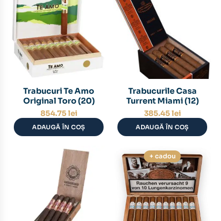
Trabucuri Te Amo
Trabucurile Casa
Original Toro (20)
Turrent Miami (12)
854.75
lei
385.45
lei
ADAUGĂ ÎN COȘ
ADAUGĂ ÎN COȘ
+ cadou