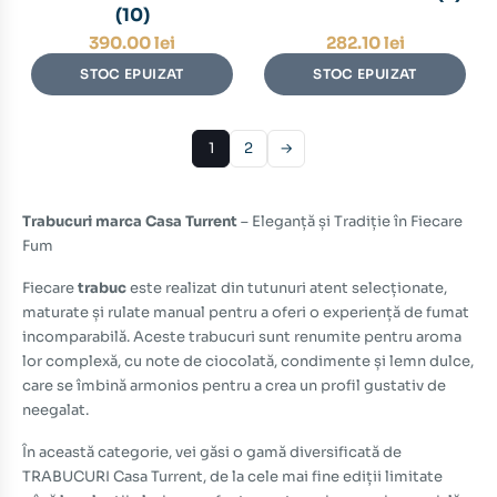
(10)
390.00
lei
282.10
lei
STOC EPUIZAT
STOC EPUIZAT
1
2
→
Trabucuri marca Casa Turrent
– Eleganță și Tradiție în Fiecare
Fum
Fiecare
trabuc
este realizat din tutunuri atent selecționate,
maturate și rulate manual pentru a oferi o experiență de fumat
incomparabilă. Aceste
trabucuri
sunt renumite pentru aroma
lor complexă, cu note de ciocolată, condimente și lemn dulce,
care se îmbină armonios pentru a crea un profil gustativ de
neegalat.
În această categorie, vei găsi o gamă diversificată de
TRABUCURI Casa Turrent, de la cele mai fine ediții limitate