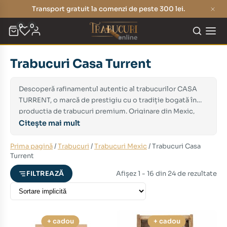
Transport gratuit la comenzi de peste 300 lei.
0
0
Trabucuri Casa Turrent
eț
eț
nim
xim
Descoperă rafinamentul autentic al trabucurilor CASA
TURRENT, o marcă de prestigiu cu o tradiție bogată în
producția de trabucuri premium. Originare din Mexic,
trabucurile Casa Turrent sunt recunoscute pentru
Citește mai mult
combinația unică de tutunuri de calitate superioară și
măiestria artizanală care a fost perfecționată de-a lungul
Prima pagină
/
Trabucuri
/
Trabucuri Mexic
/ Trabucuri Casa
Turrent
generațiilor.
Afișez 1 - 16 din 24 de rezultate
FILTREAZĂ
+ cadou
+ cadou