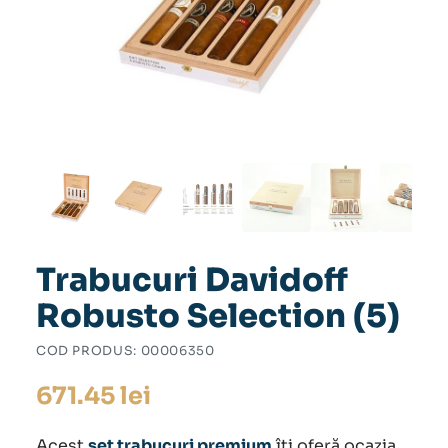
Trabucuri Davidoff
Robusto Selection (5)
COD PRODUS:
00006350
671.45
lei
Acest
set trabucuri premium
îți oferă ocazia