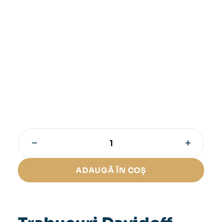
−
+
Cantitate
Trabucuri
Davidoff
ADAUGĂ ÎN COȘ
Robusto
Selection
(5)