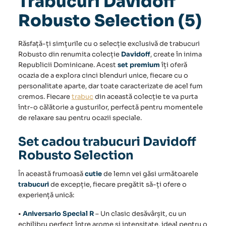
Trabucuri Davidoff
Robusto Selection (5)
Răsfață-ți simțurile cu o selecție exclusivă de
trabucuri
Robusto
din renumita colecție
Davidoff
, create în inima
Republicii Dominicane. Acest
set premium
îți oferă
ocazia de a explora cinci blenduri unice, fiecare cu o
personalitate aparte, dar toate caracterizate de acel fum
cremos. Fiecare
trabuc
din această colecție te va purta
într-o călătorie a gusturilor, perfectă pentru momentele
de relaxare sau pentru ocazii speciale.
Set cadou trabucuri Davidoff
Robusto Selection
În această frumoasă
cutie
de lemn vei găsi următoarele
trabucuri
de excepție, fiecare pregătit să-ți ofere o
experiență unică:
•
Aniversario Special R
– Un clasic desăvârșit, cu un
echilibru perfect între arome și intensitate, ideal pentru o