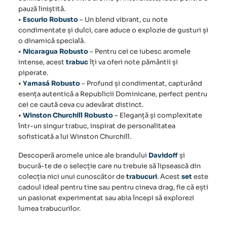
pauză liniștită.
•
Escurio Robusto
– Un blend vibrant, cu note
condimentate și dulci, care aduce o explozie de gusturi și
o dinamică specială.
•
Nicaragua Robusto
– Pentru cei ce iubesc aromele
intense, acest
trabuc
îți va oferi note pământii și
piperate.
•
Yamasá Robusto
– Profund și condimentat, capturând
esența autentică a Republicii Dominicane, perfect pentru
cei ce caută ceva cu adevărat distinct.
•
Winston Churchill Robusto
– Eleganță și complexitate
într-un singur trabuc, inspirat de personalitatea
sofisticată a lui Winston Churchill.
Descoperă aromele unice ale brandului
Davidoff
și
bucură-te de o selecție care nu trebuie să lipsească din
colecția nici unui cunoscător de
trabucuri
. Acest
set
este
cadoul ideal pentru tine sau pentru cineva drag, fie că ești
un pasionat experimentat sau abia începi să explorezi
lumea trabucurilor.