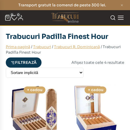
Transport gratuit la comenzi de peste 300 lei.
0
0
Trabucuri Padilla Finest Hour
eț
eț
Prima pagină
/
Trabucuri
/
Trabucuri R. Dominicană
/ Trabucuri
nim
xim
Padilla Finest Hour
Afișez toate cele 4 rezultate
FILTREAZĂ
+ cadou
+ cadou