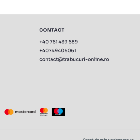
CONTACT
+40 761 439 689
+40749406061
contact@trabucuri-online.ro
Creat de minawebcomp.ro