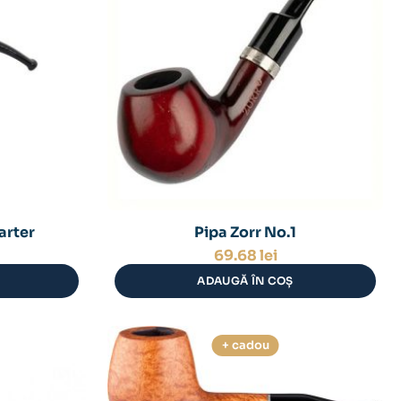
arter
Pipa Zorr No.1
69.68
lei
ADAUGĂ ÎN COȘ
+ cadou