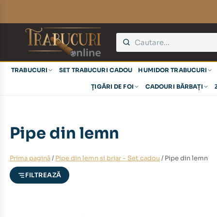
eț
eț
TRABUCURI
SET TRABUCURI CADOU
HUMIDOR TRABUCURI
nim
xim
ȚIGĂRI DE FOI
CADOURI BĂRBAȚI
Pipe din lemn
Prima pagină
/
Pipe din lemn si briar - Set cadou
/ Pipe din lemn
FILTREAZĂ