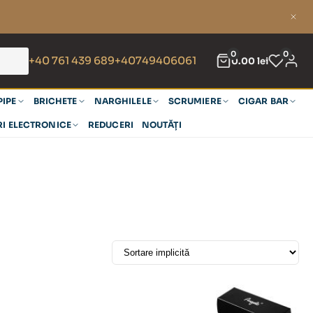
0
0
+40 761 439 689
+40749406061
0.00
lei
PIPE
BRICHETE
NARGHILELE
SCRUMIERE
CIGAR BAR
RI ELECTRONICE
REDUCERI
NOUTĂȚI