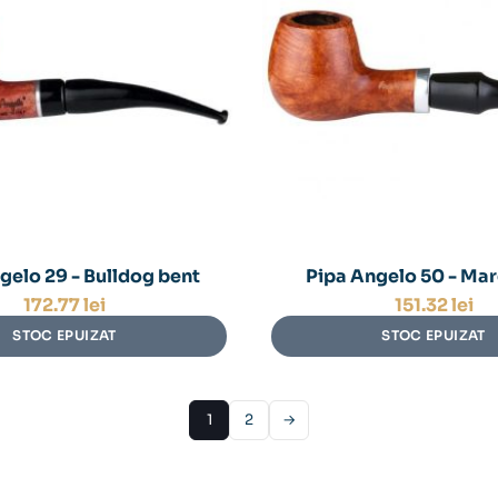
gelo 29 - Bulldog bent
Pipa Angelo 50 - Mar
172.77
lei
151.32
lei
STOC EPUIZAT
STOC EPUIZAT
1
2
→