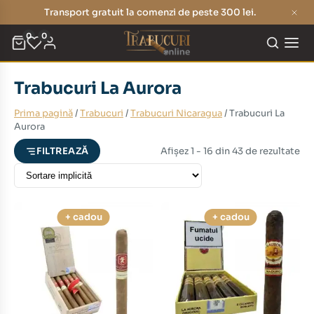
Transport gratuit la comenzi de peste 300 lei.
0
0
Trabucuri La Aurora
eț
eț
Prima pagină
/
Trabucuri
/
Trabucuri Nicaragua
/ Trabucuri La
nim
xim
Aurora
Afișez 1 - 16 din 43 de rezultate
FILTREAZĂ
+ cadou
+ cadou