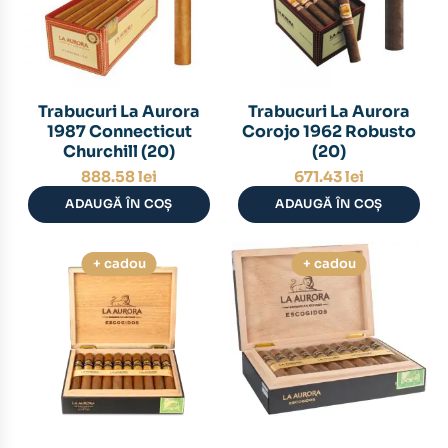
Trabucuri La Aurora
Trabucuri La Aurora
1987 Connecticut
Corojo 1962 Robusto
Churchill (20)
(20)
888.58
lei
671.43
lei
ADAUGĂ ÎN COȘ
ADAUGĂ ÎN COȘ
+ cadou
+ cadou