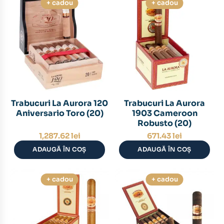
+ cadou
+ cadou
Trabucuri La Aurora 120
Trabucuri La Aurora
Aniversario Toro (20)
1903 Cameroon
Robusto (20)
1,287.62
lei
671.43
lei
ADAUGĂ ÎN COȘ
ADAUGĂ ÎN COȘ
+ cadou
+ cadou