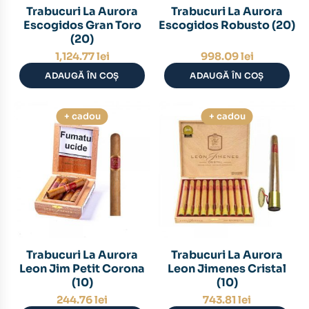
Trabucuri La Aurora
Trabucuri La Aurora
Escogidos Gran Toro
Escogidos Robusto (20)
(20)
1,124.77
lei
998.09
lei
ADAUGĂ ÎN COȘ
ADAUGĂ ÎN COȘ
+ cadou
+ cadou
Trabucuri La Aurora
Trabucuri La Aurora
Leon Jim Petit Corona
Leon Jimenes Cristal
(10)
(10)
244.76
lei
743.81
lei