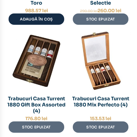
Toro
Selectie
Prețul
Prețul
988.57
lei
260.00
lei
290.00
lei
inițial
curent
ADAUGĂ ÎN COȘ
STOC EPUIZAT
a
este:
fost:
260.00 lei.
290.00 lei.
Trabucuri Casa Turrent
Trabucuri Casa Turrent
1880 Gift Box Assorted
1880 Mix Perfecto (4)
(4)
176.80
lei
153.53
lei
STOC EPUIZAT
STOC EPUIZAT