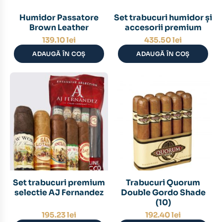
Humidor Passatore
Set trabucuri humidor și
Brown Leather
accesorii premium
139.10
lei
435.50
lei
ADAUGĂ ÎN COȘ
ADAUGĂ ÎN COȘ
Set trabucuri premium
Trabucuri Quorum
selectie AJ Fernandez
Double Gordo Shade
(10)
195.23
lei
192.40
lei