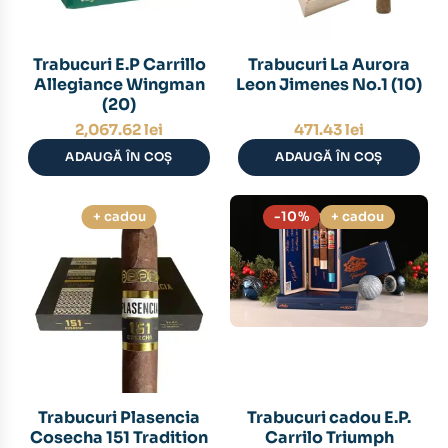
Trabucuri E.P Carrillo
Trabucuri La Aurora
Allegiance Wingman
Leon Jimenes No.1 (10)
(20)
2,067.62
lei
471.43
lei
ADAUGĂ ÎN COȘ
ADAUGĂ ÎN COȘ
+ cadou
-10%
+ cadou
Trabucuri Plasencia
Trabucuri cadou E.P.
Cosecha 151 Tradition
Carrilo Triumph