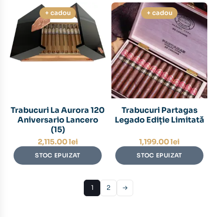
+ cadou
+ cadou
Trabucuri La Aurora 120
Trabucuri Partagas
Aniversario Lancero
Legado Ediție Limitată
(15)
2,115.00
lei
1,199.00
lei
STOC EPUIZAT
STOC EPUIZAT
1
2
→