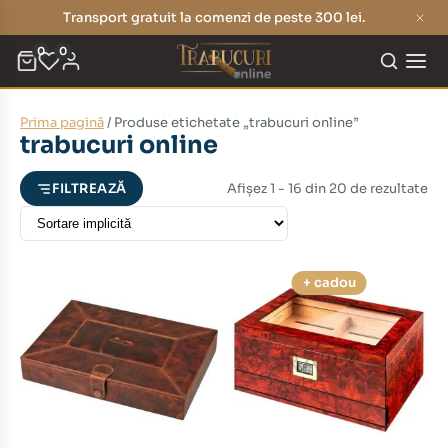
Transport gratuit la comenzi de peste 300 lei.
0
0
Prima pagină
/ Produse etichetate „trabucuri online”
eț
eț
trabucuri online
nim
xim
Afișez 1 - 16 din 20 de rezultate
FILTREAZĂ
+ cadou