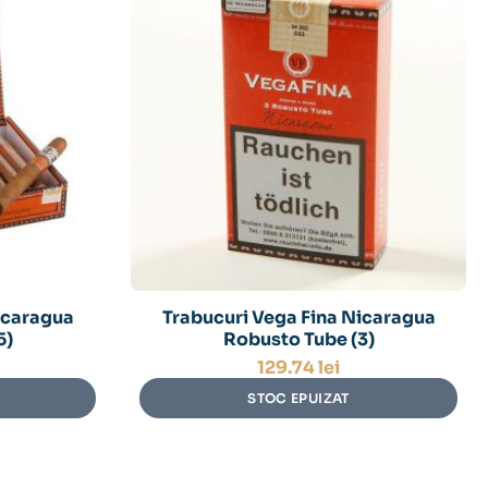
icaragua
Trabucuri Vega Fina Nicaragua
5)
Robusto Tube (3)
129.74
lei
STOC EPUIZAT