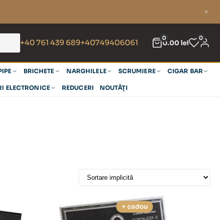
0
0
+40 761 439 689
+40749406061
0.00
lei
PIPE
BRICHETE
NARGHILELE
SCRUMIERE
CIGAR BAR
RI ELECTRONICE
REDUCERI
NOUTĂȚI
+ cadou