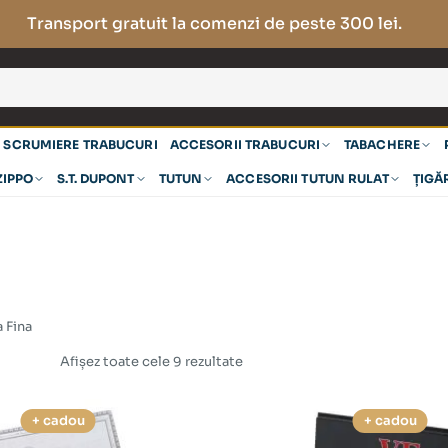
Transport gratuit la comenzi de peste 300 lei.
SCRUMIERE TRABUCURI
ACCESORII TRABUCURI
TABACHERE
ZIPPO
S.T. DUPONT
TUTUN
ACCESORII TUTUN RULAT
ȚIGĂ
 Fina
Afișez toate cele 9 rezultate
+ cadou
+ cadou