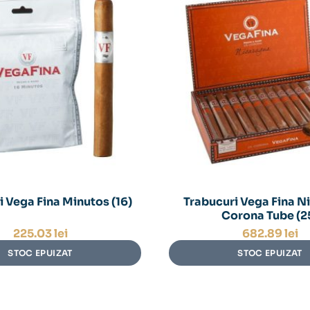
i Vega Fina Minutos (16)
Trabucuri Vega Fina N
Corona Tube (2
225.03
lei
682.89
lei
STOC EPUIZAT
STOC EPUIZAT