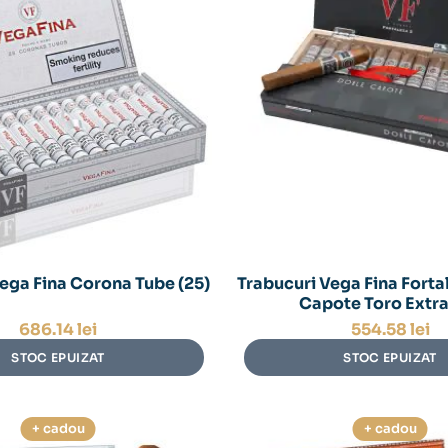
ega Fina Corona Tube (25)
Trabucuri Vega Fina Forta
Capote Toro Extra 
686.14
lei
554.58
lei
STOC EPUIZAT
STOC EPUIZAT
+ cadou
+ cadou