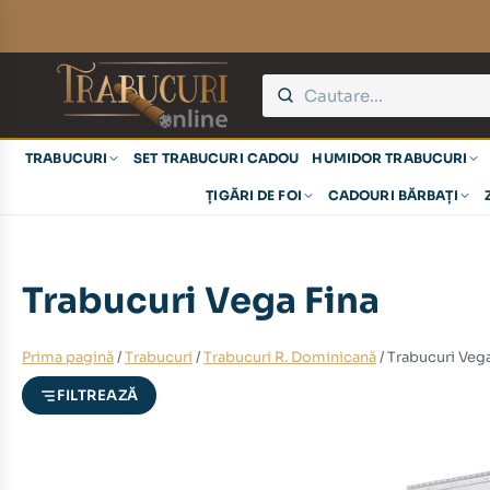
eț
eț
TRABUCURI
SET TRABUCURI CADOU
HUMIDOR TRABUCURI
nim
xim
ȚIGĂRI DE FOI
CADOURI BĂRBAȚI
Trabucuri Vega Fina
Prima pagină
/
Trabucuri
/
Trabucuri R. Dominicană
/ Trabucuri Vega
FILTREAZĂ