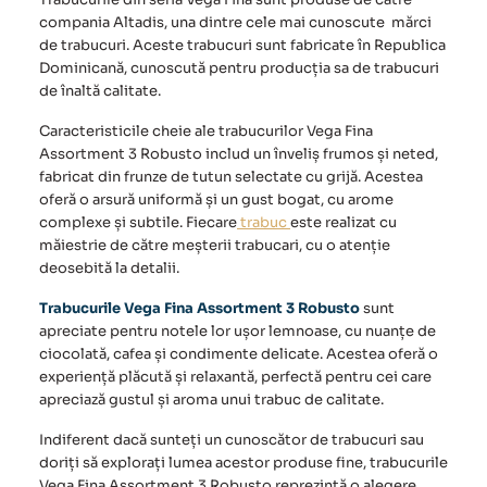
compania Altadis, una dintre cele mai cunoscute mărci
de trabucuri. Aceste trabucuri sunt fabricate în
Republica
Dominicană
, cunoscută pentru producția sa de trabucuri
de înaltă calitate.
Caracteristicile cheie ale trabucurilor
Vega Fina
Assortment 3 Robusto
includ un înveliș frumos și neted,
fabricat din frunze de tutun selectate cu grijă. Acestea
oferă o arsură uniformă și un gust bogat, cu arome
complexe și subtile. Fiecare
trabuc
este realizat cu
măiestrie de către meșterii trabucari, cu o atenție
deosebită la detalii.
Trabucurile Vega Fina Assortment 3 Robusto
sunt
apreciate pentru notele lor ușor lemnoase, cu nuanțe de
ciocolată, cafea și condimente delicate. Acestea oferă o
experiență plăcută și relaxantă, perfectă pentru cei care
apreciază gustul și aroma unui trabuc de calitate.
Indiferent dacă sunteți un cunoscător de trabucuri sau
doriți să explorați lumea acestor produse fine, trabucurile
Vega Fina Assortment 3 Robusto
reprezintă o alegere