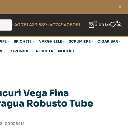
0
0
+40 761 439 689
+40749406061
0.00
lei
PIPE
BRICHETE
NARGHILELE
SCRUMIERE
CIGAR BAR
RI ELECTRONICE
REDUCERI
NOUTĂȚI
curi Vega Fina
ragua Robusto Tube
S:
00005612