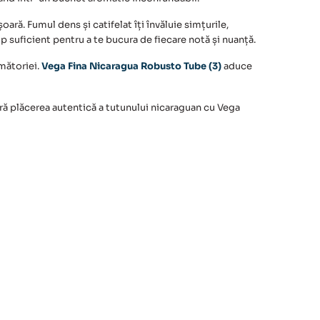
ară. Fumul dens și catifelat îți învăluie simțurile,
 suficient pentru a te bucura de fiecare notă și nuanță.
umătoriei.
Vega Fina Nicaragua Robusto Tube (3)
aduce
peră plăcerea autentică a tutunului nicaraguan cu
Vega