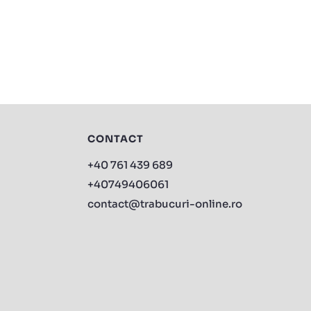
CONTACT
+40 761 439 689
+40749406061
contact@trabucuri-online.ro