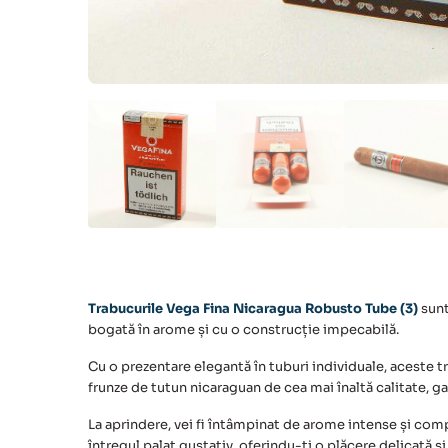
Trabucurile Vega Fina Nicaragua Robusto Tube (3)
sunt
bogată în arome și cu o construcție impecabilă.
Cu o prezentare elegantă în tuburi individuale, aceste 
frunze de tutun nicaraguan de cea mai înaltă calitate, g
La aprindere, vei fi întâmpinat de arome intense și co
întregul palat gustativ, oferindu-ți o plăcere delicată 