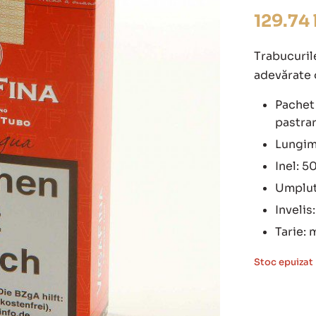
129.74
Trabucuril
adevărate 
Pachet 
pastrar
Lungim
Inel: 5
Umplut
Invelis
Tarie: 
Stoc epuizat