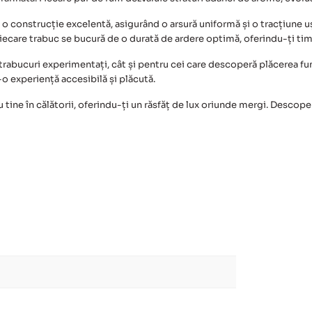
 o construcție excelentă, asigurând o arsură uniformă și o tracțiune ușo
iecare trabuc se bucură de o durată de ardere optimă, oferindu-ți timp
 trabucuri experimentați, cât și pentru cei care descoperă plăcerea f
-o experiență accesibilă și plăcută.
e cu tine în călătorii, oferindu-ți un răsfăț de lux oriunde mergi. Desco