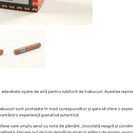
 adevărate opere de artă pentru iubitorii de trabucuri. Acestea reprez
trabucuri sunt protejate în mod corespunzător și gata să ofere o exper
arantând o experiență gustativă autentică.
mplexe care umplu aerul cu note de pământ, ciocolată neagră și condi
și rafinată. Fiecare puf de fum dezvăluie straturi adânci de arome, evo