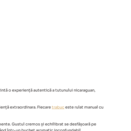
intă o experiență autentică a tutunului nicaraguan,
iență extraordinara. Fiecare
trabuc
este rulat manual cu
mente. Gustul cremos și echilibrat se desfășoară pe
luând într-un buchet aromatic inconfundabil.