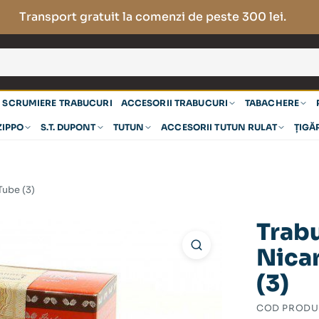
Transport gratuit la comenzi de peste 300 lei.
SCRUMIERE TRABUCURI
ACCESORII TRABUCURI
TABACHERE
ZIPPO
S.T. DUPONT
TUTUN
ACCESORII TUTUN RULAT
ȚIGĂ
Tube (3)
Trabu
Nica
(3)
COD PRODU