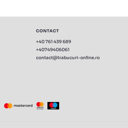
CONTACT
+40 761 439 689
+40749406061
contact@trabucuri-online.ro