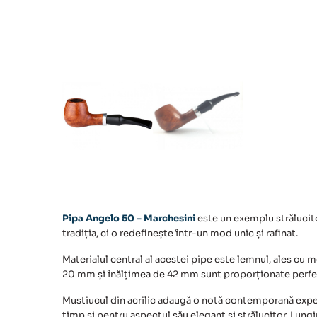
Pipa Angelo 50 – Marchesini
este un exemplu strălucito
tradiția, ci o redefinește într-un mod unic și rafinat.
Materialul central al acestei pipe este lemnul, ales cu me
20 mm și înălțimea de 42 mm sunt proporționate perfect 
Mustiucul din acrilic adaugă o notă contemporană experi
timp și pentru aspectul său elegant și strălucitor. Lung