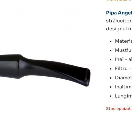
Pipa Angel
strălucitor
designul m
Materia
Mustiuc
Inel – 
Filtru 
Diametr
Inaltim
Lungim
Stoc epuizat