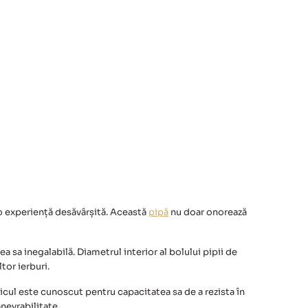
o experiență desăvârșită. Această
pipă
nu doar onorează
a sa inegalabilă. Diametrul interior al bolului pipii de
tor ierburi.
cul este cunoscut pentru capacitatea sa de a rezista în
nevrabilitate.