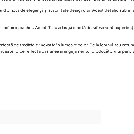
nd o notă de eleganță și stabilitate designului. Acest detaliu sublinia
 inclus în pachet. Acest filtru adaugă o notă de rafinament experienț
ectă de tradiție și inovație în lumea pipelor. De la lemnul său natural ș
al acestei pipe reflectă pasiunea și angajamentul producătorului pent