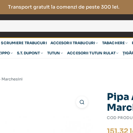
Transport gratuit la comenzi de peste 300 lei.
SCRUMIERE TRABUCURI
ACCESORII TRABUCURI
TABACHERE
ZIPPO
S.T. DUPONT
TUTUN
ACCESORII TUTUN RULAT
ȚIGĂ
– Marchesini
Pipa 
Marc
COD PRODU
151.32
l