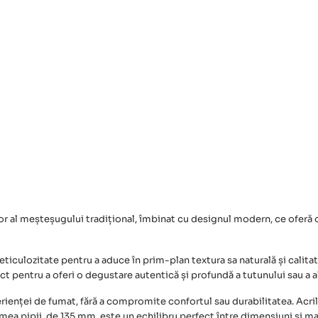
r al meșteșugului tradițional, îmbinat cu designul modern, ce oferă 
ticulozitate pentru a aduce în prim-plan textura sa naturală și calitate
pentru a oferi o degustare autentică și profundă a tutunului sau a al
enței de fumat, fără a compromite confortul sau durabilitatea. Acrili
imea pipii, de 135 mm, este un echilibru perfect între dimensiuni și ma