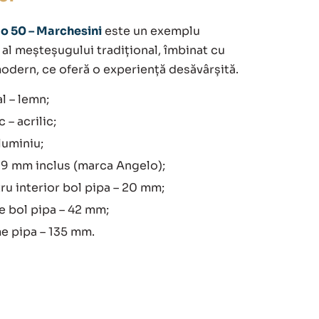
o 50 – Marchesini
este un exemplu
 al meșteșugului tradițional, îmbinat cu
odern, ce oferă o experiență desăvârșită.
l – lemn;
 – acrilic;
aluminiu;
– 9 mm inclus (marca Angelo);
u interior bol pipa – 20 mm;
e bol pipa – 42 mm;
e pipa – 135 mm.