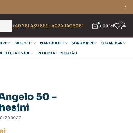
0
0
+40 761 439 689
+40749406061
0.00
lei
PIPE
BRICHETE
NARGHILELE
SCRUMIERE
CIGAR BAR
RI ELECTRONICE
REDUCERI
NOUTĂȚI
Angelo 50 –
hesini
S:
300027
ei