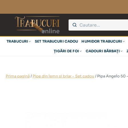
TRABUCURI
SET TRABUCURI CADOU
HUMIDOR TRABUCURI
ȚIGĂRI DE FOI
CADOURI BĂRBAȚI
Prima pagină
/
Pipe din lemn si briar - Set cadou
/ Pipa Angelo 50 