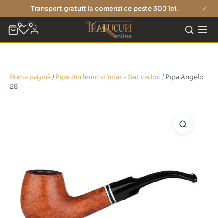
Transport gratuit la comenzi de peste 300 lei.
0
0
Prima pagină
/
Pipe din lemn si briar - Set cadou
/ Pipa Angelo
28