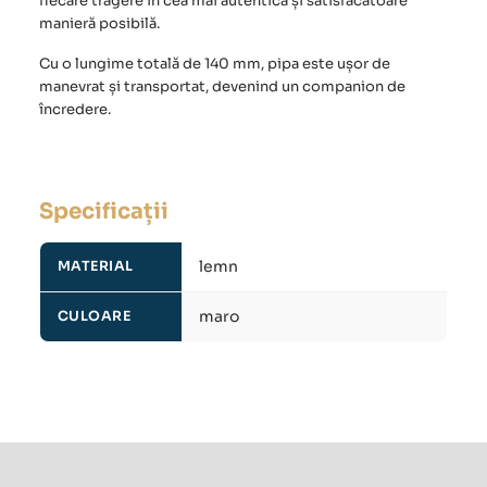
fiecare tragere în cea mai autentică și satisfăcătoare
manieră posibilă.
Cu o lungime totală de 140 mm, pipa este ușor de
manevrat și transportat, devenind un companion de
încredere.
Specificații
lemn
MATERIAL
maro
CULOARE