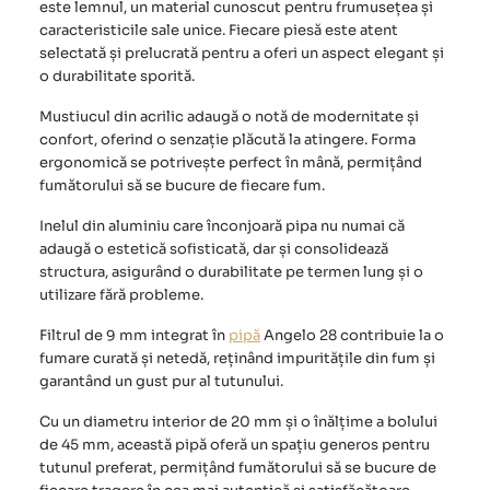
este lemnul, un material cunoscut pentru frumusețea și
caracteristicile sale unice. Fiecare piesă este atent
selectată și prelucrată pentru a oferi un aspect elegant și
o durabilitate sporită.
Mustiucul din acrilic adaugă o notă de modernitate și
confort, oferind o senzație plăcută la atingere. Forma
ergonomică se potrivește perfect în mână, permițând
fumătorului să se bucure de fiecare fum.
Inelul din aluminiu care înconjoară pipa nu numai că
adaugă o estetică sofisticată, dar și consolidează
structura, asigurând o durabilitate pe termen lung și o
utilizare fără probleme.
Filtrul de 9 mm integrat în
pipă
Angelo 28
contribuie la o
fumare curată și netedă, reținând impuritățile din fum și
garantând un gust pur al tutunului.
Cu un diametru interior de 20 mm și o înălțime a bolului
de 45 mm, această pipă oferă un spațiu generos pentru
tutunul preferat, permițând fumătorului să se bucure de