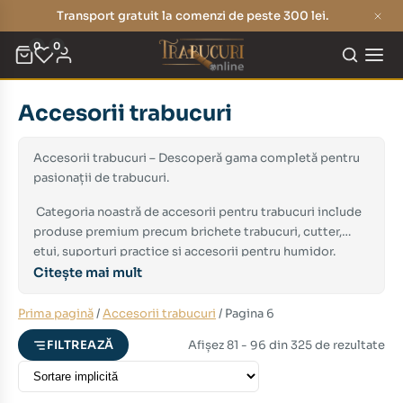
Transport gratuit la comenzi de peste 300 lei.
0
0
Accesorii trabucuri
eț
eț
nim
xim
Accesorii trabucuri – Descoperă gama completă pentru
pasionații de trabucuri.
Categoria noastră de accesorii pentru trabucuri include
produse premium precum brichete trabucuri, cutter,
etui, suporturi practice și accesorii pentru humidor.
Toate sunt selectate pentru a oferi calitate,
Citește mai mult
funcționalitate și stil, satisfăcând chiar și cele mai
exigente cerințe.
Prima pagină
/
Accesorii trabucuri
/ Pagina 6
Afișez 81 - 96 din 325 de rezultate
FILTREAZĂ