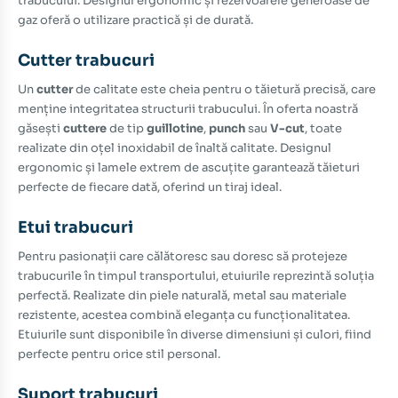
trabucului. Designul ergonomic și rezervoarele generoase de
gaz oferă o utilizare practică și de durată.
Cutter trabucuri
Un
cutter
de calitate este cheia pentru o tăietură precisă, care
menține integritatea structurii trabucului. În oferta noastră
găsești
cuttere
de tip
guillotine
,
punch
sau
V-cut
, toate
realizate din oțel inoxidabil de înaltă calitate. Designul
ergonomic și lamele extrem de ascuțite garantează tăieturi
perfecte de fiecare dată, oferind un tiraj ideal.
Etui trabucuri
Pentru pasionații care călătoresc sau doresc să protejeze
trabucurile în timpul transportului, etuiurile reprezintă soluția
perfectă. Realizate din piele naturală, metal sau materiale
rezistente, acestea combină eleganța cu funcționalitatea.
Etuiurile sunt disponibile în diverse dimensiuni și culori, fiind
perfecte pentru orice stil personal.
Suport trabucuri