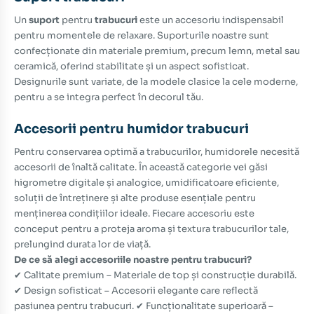
Un
suport
pentru
trabucuri
este un accesoriu indispensabil
pentru momentele de relaxare. Suporturile noastre sunt
confecționate din materiale premium, precum lemn, metal sau
ceramică, oferind stabilitate și un aspect sofisticat.
Designurile sunt variate, de la modele clasice la cele moderne,
pentru a se integra perfect în decorul tău.
Accesorii pentru humidor trabucuri
Pentru conservarea optimă a trabucurilor,
humidorele
necesită
accesorii de înaltă calitate. În această categorie vei găsi
higrometre digitale și analogice, umidificatoare eficiente,
soluții de întreținere și alte produse esențiale pentru
menținerea condițiilor ideale. Fiecare accesoriu este
conceput pentru a proteja aroma și textura trabucurilor tale,
prelungind durata lor de viață.
De ce să alegi accesoriile noastre pentru trabucuri?
✔ Calitate premium – Materiale de top și construcție durabilă.
✔ Design sofisticat – Accesorii elegante care reflectă
pasiunea pentru trabucuri. ✔ Funcționalitate superioară –