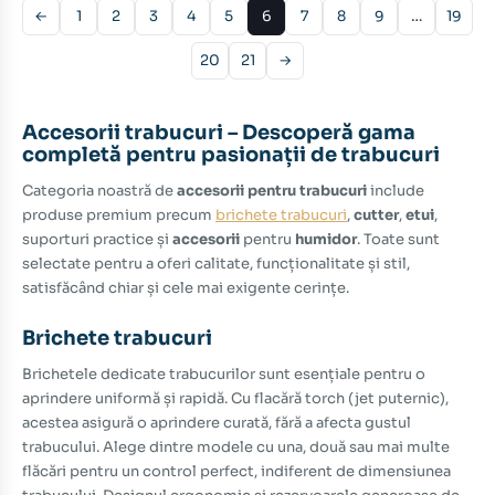
←
1
2
3
4
5
6
7
8
9
…
19
20
21
→
Accesorii trabucuri – Descoperă gama
completă pentru pasionații de trabucuri
Categoria noastră de
accesorii pentru trabucuri
include
produse premium precum
brichete trabucuri
,
cutter
,
etui
,
suporturi practice și
accesorii
pentru
humidor
. Toate sunt
selectate pentru a oferi calitate, funcționalitate și stil,
satisfăcând chiar și cele mai exigente cerințe.
Brichete trabucuri
Brichetele dedicate trabucurilor sunt esențiale pentru o
aprindere uniformă și rapidă. Cu flacără torch (jet puternic),
acestea asigură o aprindere curată, fără a afecta gustul
trabucului. Alege dintre modele cu una, două sau mai multe
flăcări pentru un control perfect, indiferent de dimensiunea