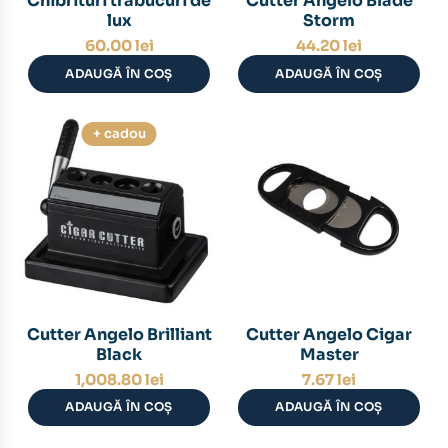
Chibrituri trabucuri de
Cutter Angelo Blade
lux
Storm
60.00
lei
44.20
lei
ADAUGĂ ÎN COȘ
ADAUGĂ ÎN COȘ
+ cadou
Cutter Angelo Brilliant
Cutter Angelo Cigar
Black
Master
1,008.80
lei
7.67
lei
ADAUGĂ ÎN COȘ
ADAUGĂ ÎN COȘ