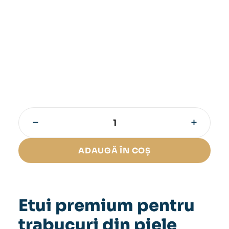
−
+
Cantitate
Etui
premium
ADAUGĂ ÎN COȘ
pentru
trabucuri
din
piele
naturală
Etui premium pentru
trabucuri din piele