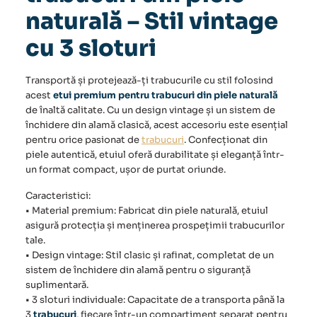
naturală – Stil vintage
cu 3 sloturi
Transportă și protejează-ți trabucurile cu stil folosind
acest
etui premium pentru trabucuri din piele naturală
de înaltă calitate. Cu un design vintage și un sistem de
închidere din alamă clasică, acest accesoriu este esențial
pentru orice pasionat de
trabucuri
. Confecționat din
piele autentică,
etuiul
oferă durabilitate și eleganță într-
un format compact, ușor de purtat oriunde.
Caracteristici:
• Material premium: Fabricat din piele naturală, etuiul
asigură protecția și menținerea prospețimii trabucurilor
tale.
• Design vintage: Stil clasic și rafinat, completat de un
sistem de închidere din alamă pentru o siguranță
suplimentară.
• 3 sloturi individuale: Capacitate de a transporta până la
3
trabucuri
, fiecare într-un compartiment separat pentru