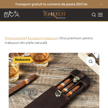
Transport gratuit la comenzi de peste 300 lei.
0
0
Prima pagină
/
Accesorii trabucuri
/ Etui premium pentru
trabucuri din piele naturală
Reducere