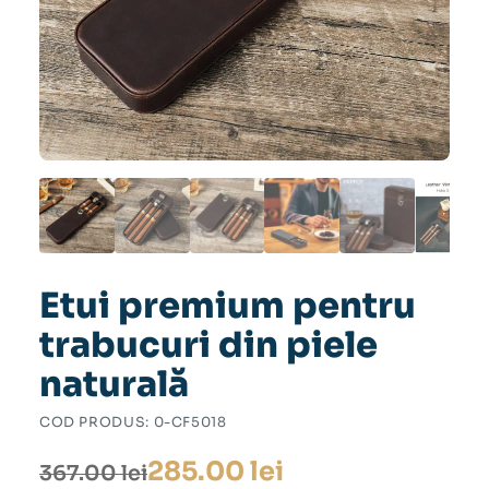
Etui premium pentru
trabucuri din piele
naturală
COD PRODUS:
0-CF5018
Prețul
Prețul
285.00
lei
367.00
lei