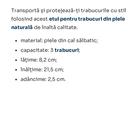
inițial
curent
Transportă și protejează-ți trabucurile cu stil
a
este:
folosind acest
etui pentru trabucuri din piele
naturală
de înaltă calitate.
fost:
285.00 lei.
material: piele din cal sălbatic;
367.00 lei.
capacitate: 3
trabucuri
;
lățime: 8,2 cm;
înălțime: 21,5 cm;
adâncime: 2,5 cm.