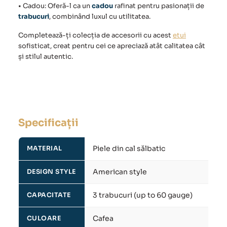
• Cadou: Oferă-l ca un
cadou
rafinat pentru pasionații de
trabucuri
, combinând luxul cu utilitatea.
Completează-ți colecția de accesorii cu acest
etui
sofisticat, creat pentru cei ce apreciază atât calitatea cât
și stilul autentic.
Specificații
Piele din cal sălbatic
MATERIAL
American style
DESIGN STYLE
3 trabucuri (up to 60 gauge)
CAPACITATE
Cafea
CULOARE