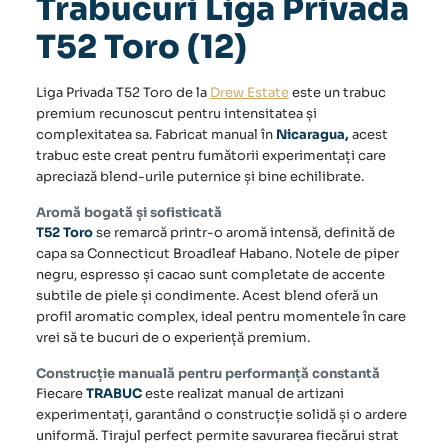
Trabucuri Liga Privada
T52 Toro (12)
Liga Privada T52 Toro de la
Drew Estate
este un trabuc
premium recunoscut pentru intensitatea și
complexitatea sa. Fabricat manual în
Nicaragua,
acest
trabuc este creat pentru fumătorii experimentați care
apreciază blend-urile puternice și bine echilibrate.
Aromă bogată și sofisticată
T52 Toro
se remarcă printr-o aromă intensă, definită de
capa sa Connecticut Broadleaf Habano. Notele de piper
negru, espresso și cacao sunt completate de accente
subtile de piele și condimente. Acest blend oferă un
profil aromatic complex, ideal pentru momentele în care
vrei să te bucuri de o experiență premium.
Construcție manuală pentru performanță constantă
Fiecare
TRABUC
este realizat manual de artizani
experimentați, garantând o construcție solidă și o ardere
uniformă. Tirajul perfect permite savurarea fiecărui strat