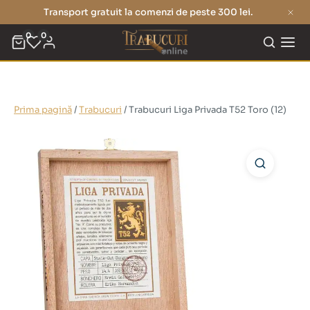
Transport gratuit la comenzi de peste 300 lei.
0
0
Prima pagină
/
Trabucuri
/ Trabucuri Liga Privada T52 Toro (12)