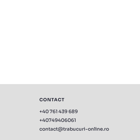
CONTACT
+40 761 439 689
+40749406061
contact@trabucuri-online.ro