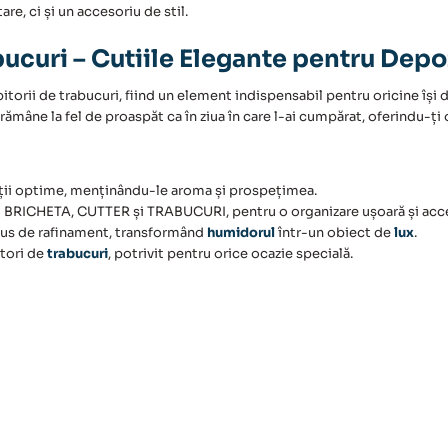
re, ci și un accesoriu de stil.
ucuri – Cutiile Elegante pentru Depo
itorii de trabucuri, fiind un element indispensabil pentru oricine își 
va rămâne la fel de proaspăt ca în ziua în care l-ai cumpărat, oferindu-
iții optime, menținându-le aroma și prospețimea.
 BRICHETA, CUTTER și TRABUCURI, pentru o organizare ușoară și acce
plus de rafinament, transformând
humidorul
într-un obiect de
lux
.
itori de
trabucuri
, potrivit pentru orice ocazie specială.