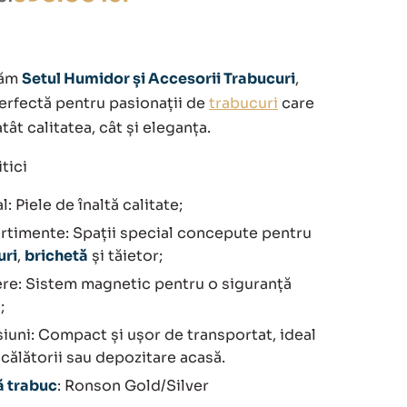
tăm
Setul Humidor și Accesorii Trabucuri
,
lei.
erfectă pentru pasionații de
trabucuri
care
tât calitatea, cât și eleganța.
lei.
tici
l: Piele de înaltă calitate;
timente: Spații special concepute pentru
uri
,
brichetă
și tăietor;
ere: Sistem magnetic pentru o siguranță
;
uni: Compact și ușor de transportat, ideal
călătorii sau depozitare acasă.
ă trabuc
: Ronson Gold/Silver