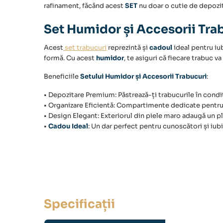
rafinament, făcând acest
SET
nu doar o cutie de depozita
Set Humidor și Accesorii Trab
Acest
set trabucuri
reprezintă și
cadoul
ideal pentru iub
formă. Cu acest
humidor
, te asiguri că fiecare trabuc 
Beneficiile
Setului Humidor și Accesorii Trabucuri
:
• Depozitare Premium: Păstrează-ți trabucurile în cond
• Organizare Eficientă: Compartimente dedicate pentru
• Design Elegant: Exteriorul din piele maro adaugă un 
•
Cadou
Ideal
: Un dar perfect pentru cunoscători și iub
Specificații