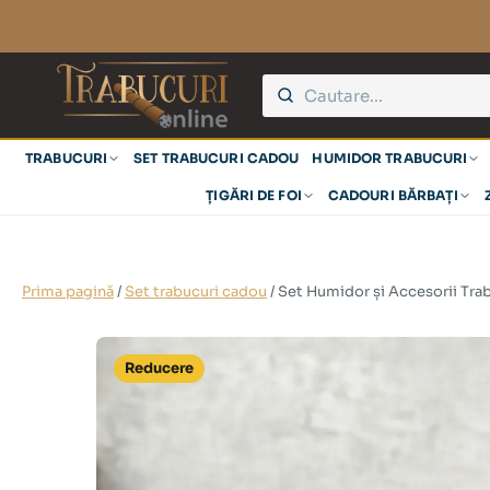
TRABUCURI
SET TRABUCURI CADOU
HUMIDOR TRABUCURI
ȚIGĂRI DE FOI
CADOURI BĂRBAȚI
Prima pagină
/
Set trabucuri cadou
/ Set Humidor și Accesorii Tra
Reducere