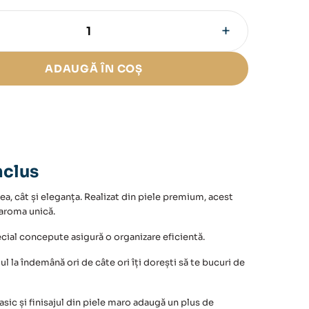
+
ADAUGĂ ÎN COȘ
nclus
ea, cât și eleganța. Realizat din piele premium, acest
aroma unică.
ecial concepute asigură o organizare eficientă.
otul la îndemână ori de câte ori îți dorești să te bucuri de
asic și finisajul din piele maro adaugă un plus de