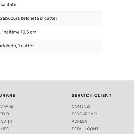
 calitate
trabucuri, brichetă și cutter
, inaltime 16.5 cm
bricheta, 1 cutter
IVRARE
SERVICII CLIENT
LIVRARE
COMENZI
RETUR
DESCARCARI
NDIŢII
ADRESA
KIES
DETALII CONT