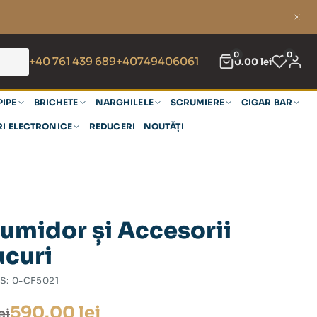
0
0
+40 761 439 689
+40749406061
0.00
lei
PIPE
BRICHETE
NARGHILELE
SCRUMIERE
CIGAR BAR
RI ELECTRONICE
REDUCERI
NOUTĂȚI
umidor și Accesorii
ucuri
S:
0-CF5021
590.00
lei
ei