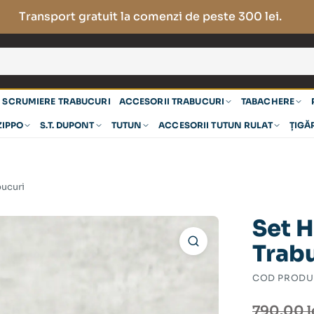
Transport gratuit la comenzi de peste 300 lei.
SCRUMIERE TRABUCURI
ACCESORII TRABUCURI
TABACHERE
ZIPPO
S.T. DUPONT
TUTUN
ACCESORII TUTUN RULAT
ȚIGĂ
bucuri
Set H
Trab
COD PRODU
Prețul
Prețul
790.00
l