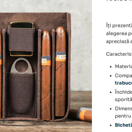
inițial
curent
a
este:
Îți prezen
fost:
590.00 
alegerea p
apreciază a
790.00 
Caracterisi
Materia
Compar
trabuc
Închid
sporită
Dimensi
pentru 
Bichet