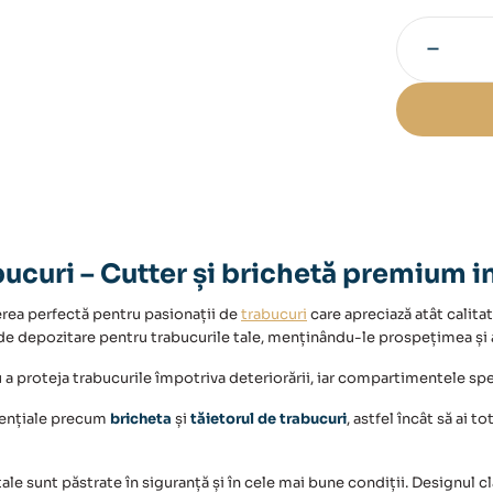
−
Cantitate
Set
Humidor
și
Accesorii
Trabucuri
ucuri – Cutter și brichetă premium i
erea perfectă pentru pasionații de
trabucuri
care apreciază atât calitat
de depozitare pentru trabucurile tale, menținându-le prospețimea și 
 a proteja trabucurile împotriva deteriorării, iar compartimentele sp
sențiale precum
bricheta
și
tăietorul de trabucuri
, astfel încât să ai t
le sunt păstrate în siguranță și în cele mai bune condiții. Designul cl