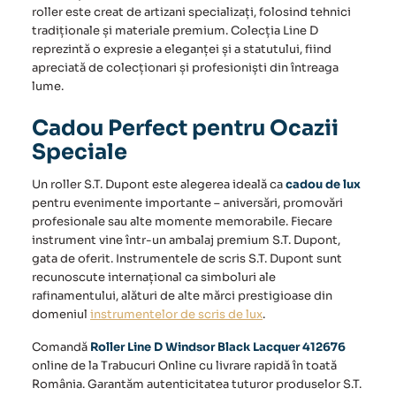
roller este creat de artizani specializați, folosind tehnici
tradiționale și materiale premium. Colecția Line D
reprezintă o expresie a eleganței și a statutului, fiind
apreciată de colecționari și profesioniști din întreaga
lume.
Cadou Perfect pentru Ocazii
Speciale
Un roller S.T. Dupont este alegerea ideală ca
cadou de lux
pentru evenimente importante – aniversări, promovări
profesionale sau alte momente memorabile. Fiecare
instrument vine într-un ambalaj premium S.T. Dupont,
gata de oferit. Instrumentele de scris S.T. Dupont sunt
recunoscute internațional ca simboluri ale
rafinamentului, alături de alte mărci prestigioase din
domeniul
instrumentelor de scris de lux
.
Comandă
Roller Line D Windsor Black Lacquer 412676
online de la Trabucuri Online cu livrare rapidă în toată
România. Garantăm autenticitatea tuturor produselor S.T.