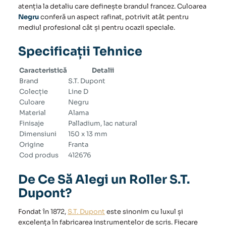
atenția la detaliu care definește brandul francez. Culoarea
Negru
conferă un aspect rafinat, potrivit atât pentru
mediul profesional cât și pentru ocazii speciale.
Specificații Tehnice
Caracteristică
Detalii
Brand
S.T. Dupont
Colecție
Line D
Culoare
Negru
Material
Alama
Finisaje
Palladium, lac natural
Dimensiuni
150 x 13 mm
Origine
Franta
Cod produs
412676
De Ce Să Alegi un Roller S.T.
Dupont?
Fondat în 1872,
S.T. Dupont
este sinonim cu luxul și
excelența în fabricarea instrumentelor de scris. Fiecare