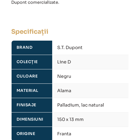
Dupont comercializate.
Specificații
S.T. Dupont
BRAND
Line D
COLECȚIE
Negru
CULOARE
Alama
MATERIAL
Palladium, lac natural
FINISAJE
150 x 13 mm
DIMENSIUNI
Franta
ORIGINE