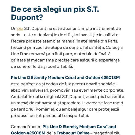
De ce să alegi un pix S.T.
Dupont?
Un
pix
S.T. Dupont nu este doar un simplu instrument de
scris – este o declarație de stil și o investiție în calitate.
Fiecare pix este asamblat manual în atelierele din Paris,
trecând prin zeci de etape de control al calității. Colecția
Line D se remarcă prin linii pure, materiale de înaltă
calitate și mecanisme precise care asigură o experiență
de scriere fluidă și confortabilă.
Pix Line D Eternity Medium Coral and Golden 425018M
este perfect ca și cadou de lux pentru ocazii speciale –
absolviri, aniversări, promovări sau evenimente corporate.
Ambalat în cutia originală S.T. Dupont, acest pix transmite
un mesaj de rafinament și apreciere. Livrarea se face rapid
pe teritoriul României, cu ambalaj sigur care protejează
produsul pe tot parcursul transportului.
Comandă acum
Pix Line D Eternity Medium Coral and
Golden 425018M
de la
Trabucuri Online
– magazinul tău