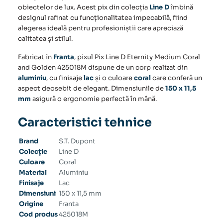
obiectelor de lux. Acest pix din colecția
Line D
îmbină
designul rafinat cu funcționalitatea impecabilă, fiind
alegerea ideală pentru profesioniștii care apreciază
calitatea și stilul.
Fabricat în
Franta
, pixul Pix Line D Eternity Medium Coral
and Golden 425018M dispune de un corp realizat din
aluminiu
, cu finisaje
lac
și o culoare
coral
care conferă un
aspect deosebit de elegant. Dimensiunile de
150 x 11,5
mm
asigură o ergonomie perfectă în mână.
Caracteristici tehnice
Brand
S.T. Dupont
Colecție
Line D
Culoare
Coral
Material
Aluminiu
Finisaje
Lac
Dimensiuni
150 x 11,5 mm
Origine
Franta
Cod produs
425018M