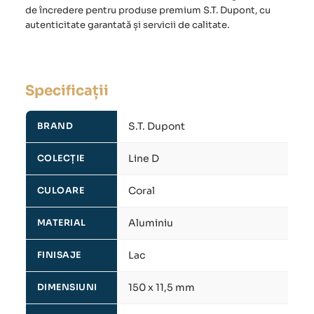
de încredere pentru produse premium S.T. Dupont, cu
autenticitate garantată și servicii de calitate.
Specificații
S.T. Dupont
BRAND
Line D
COLECȚIE
Coral
CULOARE
Aluminiu
MATERIAL
Lac
FINISAJE
150 x 11,5 mm
DIMENSIUNI