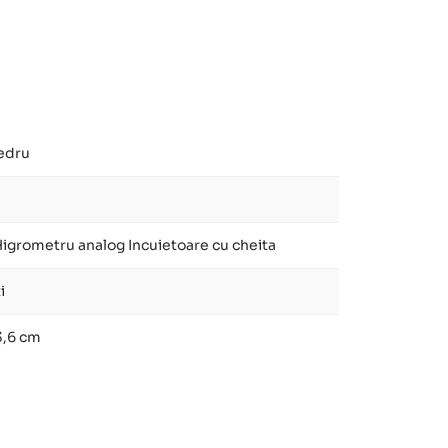
edru
Higrometru analog Incuietoare cu cheita
i
13,6 cm