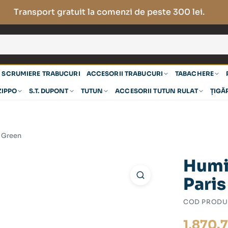
Transport gratuit la comenzi de peste 300 lei.
SCRUMIERE TRABUCURI
ACCESORII TRABUCURI
TABACHERE
ZIPPO
S.T. DUPONT
TUTUN
ACCESORII TUTUN RULAT
ȚIGĂ
s Green
Humi
Paris
COD PRODU
1,870.