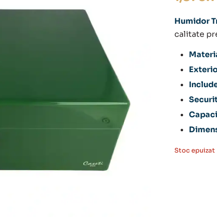
Humidor Tr
calitate p
Materia
Exterio
Include
Securit
Capaci
Dimens
Stoc epuizat