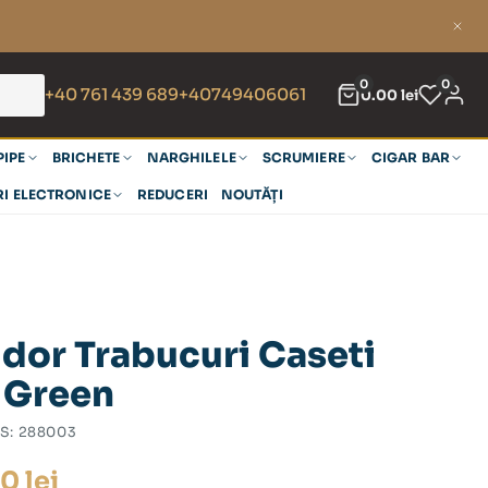
0
0
+40 761 439 689
+40749406061
0.00
lei
PIPE
BRICHETE
NARGHILELE
SCRUMIERE
CIGAR BAR
RI ELECTRONICE
REDUCERI
NOUTĂȚI
dor Trabucuri Caseti
 Green
S:
288003
70
lei