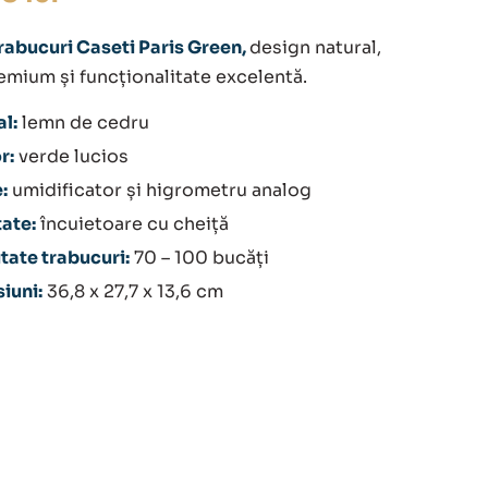
abucuri Caseti Paris Green,
design natural,
remium și funcționalitate excelentă.
l:
lemn de cedru
r:
verde lucios
:
umidificator și higrometru analog
ate:
încuietoare cu cheiță
tate trabucuri:
70 – 100 bucăți
iuni:
36,8 x 27,7 x 13,6 cm