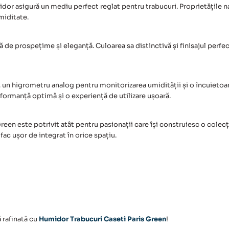
idor asigură un mediu perfect reglat pentru trabucuri. Proprietățile n
miditate.
 de prospețime și eleganță. Culoarea sa distinctivă și finisajul perfe
, un higrometru analog pentru monitorizarea umidității și o încuietoar
rformanță optimă și o experiență de utilizare ușoară.
een este potrivit atât pentru pasionații care își construiesc o colecți
fac ușor de integrat în orice spațiu.
 rafinată cu
Humidor Trabucuri Caseti Paris Green
!