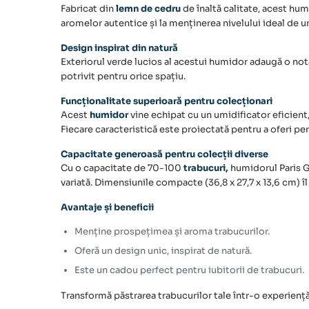
Fabricat din
lemn de cedru
de înaltă calitate, acest hum
aromelor autentice și la menținerea nivelului ideal de u
Design inspirat din natură
Exteriorul verde lucios al acestui humidor adaugă o notă
potrivit pentru orice spațiu.
Funcționalitate superioară pentru colecționari
Acest
humidor
vine echipat cu un umidificator eficient
Fiecare caracteristică este proiectată pentru a oferi pe
Capacitate generoasă pentru colecții diverse
Cu o capacitate de 70-100
trabucuri,
humidorul Paris Gr
variată. Dimensiunile compacte (36,8 x 27,7 x 13,6 cm) îl 
Avantaje și beneficii
Menține prospețimea și aroma trabucurilor.
Oferă un design unic, inspirat de natură.
Este un cadou perfect pentru iubitorii de
trabucuri.
Transformă păstrarea trabucurilor tale într-o experiență