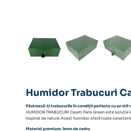
Humidor Trabucuri Ca
Păstrează-ți trabucurile în condiții perfecte cu un stil 
HUMIDOR TRABUCURI
Caseti Paris Green este soluția i
inspirat de natură. Acest humidor oferă toate caracteris
Material premium: lemn de cedru