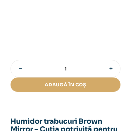
−
+
Cantitate
Humidor
trabucuri
ADAUGĂ ÎN COȘ
Brown
Mirror
Humidor trabucuri Brown
Mirror – Cutia potrivită pentru