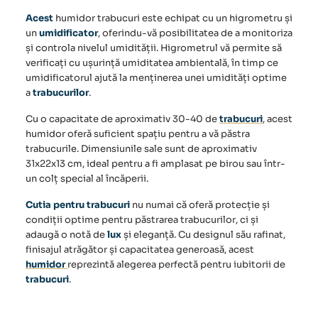
Acest
humidor trabucuri
este echipat cu un
higrometru
și
un
umidificator
, oferindu-vă posibilitatea de a monitoriza
și controla nivelul umidității. Higrometrul vă permite să
verificați cu ușurință umiditatea ambientală, în timp ce
umidificatorul ajută la menținerea unei umidități optime
a
trabucurilor
.
Cu o capacitate de aproximativ 30-40 de
trabucuri
, acest
humidor oferă suficient spațiu pentru a vă păstra
trabucurile
. Dimensiunile sale sunt de aproximativ
31x22x13 cm, ideal pentru a fi amplasat pe birou sau într-
un colț special al încăperii.
Cutia pentru trabucuri
nu numai că oferă protecție și
condiții optime pentru păstrarea
trabucurilor
, ci și
adaugă o notă de
lux
și eleganță. Cu designul său rafinat,
finisajul atrăgător și capacitatea generoasă, acest
humidor
reprezintă alegerea perfectă pentru iubitorii de
trabucuri
.