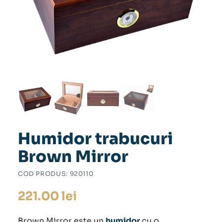
Humidor trabucuri
Brown Mirror
COD PRODUS:
920110
221.00
lei
Brown Mirror este un
humidor
cu o