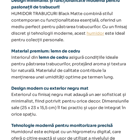
Design minimalist și funcționalitate modernă pentru
pasionații de trabucuri!
HUMIDOR TRABUCURI
Black Matte combină stilul
contemporan cu funcționalitatea esențială, oferind un
mediu perfect pentru păstrarea trabucurilor. Cu un finisaj
discret și tehnologii moderne, acest
humidor
este ideal
pentru colecții personale.
Material premium: lemn de cedru
Interiorul din
lemn de cedru
asigură condițiile ideale
pentru păstrarea trabucurilor, protejând aroma și textura
lor naturală. Materialul de calitate contribuie la
menținerea unei umidități optime pe termen lung.
Design modern cu exterior negru mat
Exteriorul cu finisaj negru mat adaugă un aer sofisticat și
minimalist, fiind potrivit pentru orice decor. Dimensiunile
sale (25 x 23 x 15,5 cm) îl fac practic și ușor de integrat în
orice spațiu.
Tehnologie modernă pentru monitorizare precisă
Humidorul
este echipat cu un
higrometru
digital, care
oferă o citire exactă și ușor de utilizat a nivelului de