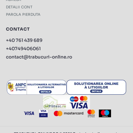
DETALII CONT
PAROLA PIERDUTA
CONTACT
+40 761 439 689
+40749406061
contact@trabucuri-online.ro