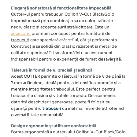
Eleganță sofisticată și funcționalitate impecabilă
Cutter-ul pentru
trabucuri
Colibri V-Cut Black/Gold
impresionează prin combinația sa de culori rafinate –
negru clasic și accente aurii strălucitoare. Este un
accesoriu
premium conceput pentru fumătorii de
trabucuri
care apreciază atât stilul, cât și performanța.
Construcția sa solidă din plastic rezistent și metal de
calitate superioară îl transformă într-un instrument
indispensabil pentru o experiență de fumat desăvârșită.
Tăietură în formă de V, precisă și adâncă
Acest
CUTTER
permite o tăietură în formă de V de până la
7 mm adâncime, ideală pentru a intensifica aromele și a
menține integritatea trabucului. Este perfect pentru
trabucurile clasice și vitolele torpedo. De asemenea,
datorită deschiderii generoase, poate fi folosit cu
ușurință pentru
trabucuri
cu inel mai mare de 60, oferind
o versatilitate remarcabilă.
Design ergonomic și utilizare confortabilă
Forma ergonomică a cutter-ului Colibri V-Cut Black/Gold