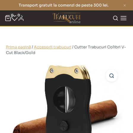
Transport gratuit la comenzi de peste 300 lei.
0
0
Prima pagină
/
Accesorii trabucuri
/ Cutter Trabucuri Colibri V-
Cut Black/Gold