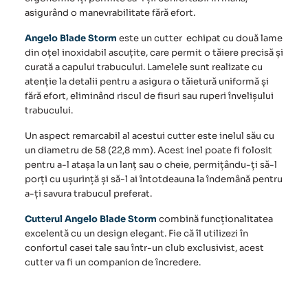
asigurând o manevrabilitate fără efort.
Angelo Blade Storm
este un cutter echipat cu două lame
din oțel inoxidabil ascuțite, care permit o tăiere precisă și
curată a capului trabucului. Lamelele sunt realizate cu
atenție la detalii pentru a asigura o tăietură uniformă și
fără efort, eliminând riscul de fisuri sau ruperi învelișului
trabucului.
Un aspect remarcabil al acestui cutter este inelul său cu
un diametru de 58 (22,8 mm). Acest inel poate fi folosit
pentru a-l atașa la un lanț sau o cheie, permițându-ți să-l
porți cu ușurință și să-l ai întotdeauna la îndemână pentru
a-ți savura trabucul preferat.
Cutterul
Angelo Blade Storm
combină funcționalitatea
excelentă cu un design elegant. Fie că îl utilizezi în
confortul casei tale sau într-un club exclusivist, acest
cutter va fi un companion de încredere.