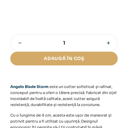
−
+
Cantitate
Cutter
Angelo
ADAUGĂ ÎN COȘ
Blade
Storm
Angelo Blade Storm
este un cutter sofisticat și rafinat,
conceput pentru a oferi o tăiere precisă. Fabricat din oțel
inoxidabil de înaltă calitate, acest cutter asigură
rezistență, durabilitate și rezistență la coroziune.
Cu o lungime de 9 cm, acesta este ușor de manevrat și
potrivit pentru a fi utilizat cu ușurință. Designul
ergonomic îți permite să-l ții confortabil în mână,