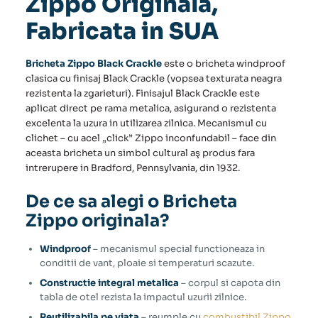
Zippo Originala,
Fabricata in SUA
Bricheta Zippo Black Crackle
este o bricheta windproof
clasica cu finisaj Black Crackle (vopsea texturata neagra
rezistenta la zgarieturi). Finisajul Black Crackle este
aplicat direct pe rama metalica, asigurand o rezistenta
excelenta la uzura in utilizarea zilnica. Mecanismul cu
clichet – cu acel „click” Zippo inconfundabil – face din
aceasta bricheta un simbol cultural aş produs fara
intrerupere in Bradford, Pennsylvania, din 1932.
De ce sa alegi o Bricheta
Zippo originala?
Windproof
– mecanismul special functioneaza in
conditii de vant, ploaie si temperaturi scazute.
Constructie integral metalica
– corpul si capota din
tabla de otel rezista la impactul uzurii zilnice.
Reutilizabila pe viata
– reumple cu
combustibil Zippo