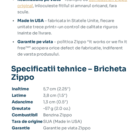
original
, inlocuieste fitilul si amnarul oricand, fara
scule.
Made in USA
– fabricata in Statele Unite, fiecare
unitate trece printr-un control de calitate riguros
inainte de livrare.
Garantie pe viata
– politica Zippo “it works or we fix it
free™” acopera orice defect de fabricatie, indiferent
de varsta produsului.
Specificatii tehnice – Bricheta
Zippo
Inaltime
5,7 cm (2.25″)
Latime
3,8 cm (1.5″)
Adancime
1,3 cm (0.5″)
Greutate
~57 g (2.0 oz.)
Combustibil
Benzina Zippo
Tara de origine
SUA (Made in USA)
Garantie
Garantie pe viata Zippo