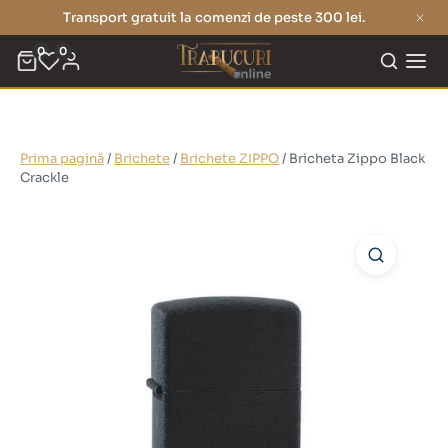
Transport gratuit la comenzi de peste 300 lei.
0
0
Prima pagină
/
Brichete
/
Brichete ZIPPO
/ Bricheta Zippo Black
Crackle