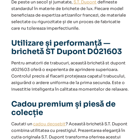
De peste un secol și jumatate,
S.T. Dupont
defineste
standardul în materie de brichete de lux. Fiecare model
beneficiaza de expertiza artizanilor francezi, de materiale
selectate cu rigurozitate și de un proces de fabricatie
care nu tolereaza imperfectiunile.
Utilizare și performanță —
brichetă ST Dupont D021603
Pentru amatorii de trabucuri, această brichetă st dupont
d021603 oferă o experienta de aprindere superioara.
Controlul precis al flacarii protejeaza capatul trabucului,
asigurănd o ardere uniforma de la prima secunda. Este o
investitie inteligenta în calitatea momentelor de relaxare.
Cadou premium și piesă de
colecție
Cautati un
cadou deosebit
? Această brichetă S.T. Dupont
combina utilitatea cu prestigiul. Prezentarea eleganță în
cutia originala S.T. Dupont transforma oferirea acestui