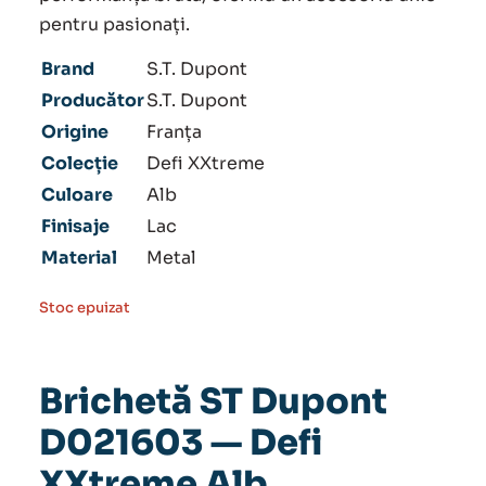
pentru pasionați.
Brand
S.T. Dupont
Producător
S.T. Dupont
Origine
Franța
Colecție
Defi XXtreme
Culoare
Alb
Finisaje
Lac
Material
Metal
Stoc epuizat
Brichetă ST Dupont
D021603 — Defi
XXtreme Alb