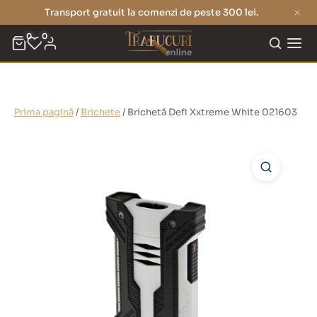
Transport gratuit la comenzi de peste 300 lei.
0
0
Prima pagină
/
Brichete
/ Brichetă Defi Xxtreme White 021603