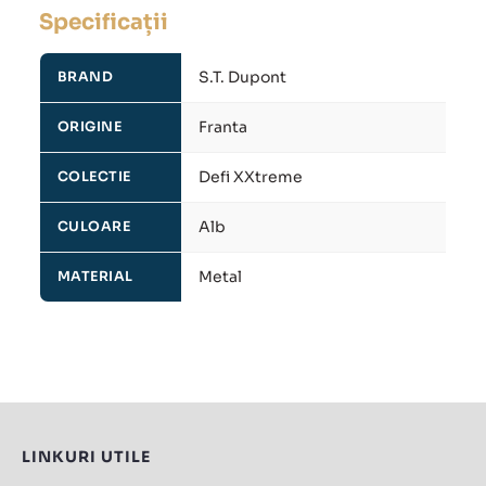
Specificații
S.T. Dupont
BRAND
Franta
ORIGINE
Defi XXtreme
COLECTIE
Alb
CULOARE
Metal
MATERIAL
LINKURI UTILE