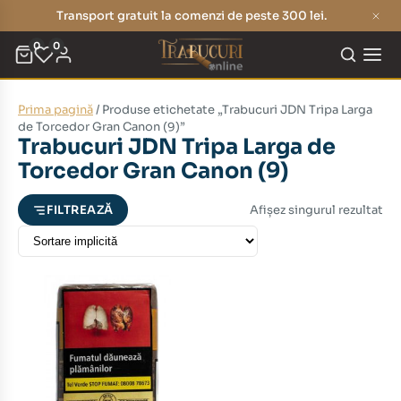
Transport gratuit la comenzi de peste 300 lei.
0
0
Prima pagină
/ Produse etichetate „Trabucuri JDN Tripa Larga
eț
eț
de Torcedor Gran Canon (9)”
Trabucuri JDN Tripa Larga de
nim
xim
Torcedor Gran Canon (9)
Afișez singurul rezultat
FILTREAZĂ