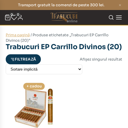
Transport gratuit la comenzi de peste 300 lei.
0
0
Prima pagină
/ Produse etichetate „Trabucuri EP Carrillo
eț
eț
Divinos (20)”
Trabucuri EP Carrillo Divinos (20)
nim
xim
Afișez singurul rezultat
FILTREAZĂ
+ cadou