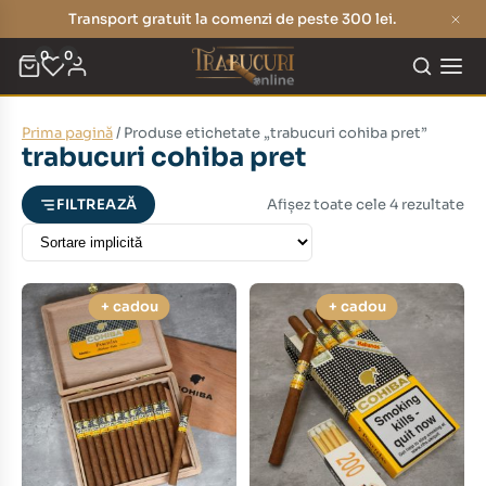
Transport gratuit la comenzi de peste 300 lei.
0
0
Prima pagină
/ Produse etichetate „trabucuri cohiba pret”
eț
eț
trabucuri cohiba pret
nim
xim
Afișez toate cele 4 rezultate
FILTREAZĂ
+ cadou
+ cadou