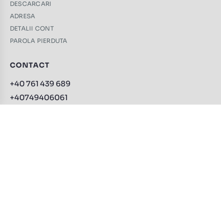
DESCARCARI
ADRESA
DETALII CONT
PAROLA PIERDUTA
CONTACT
+40 761 439 689
+40749406061
contact@trabucuri-online.ro