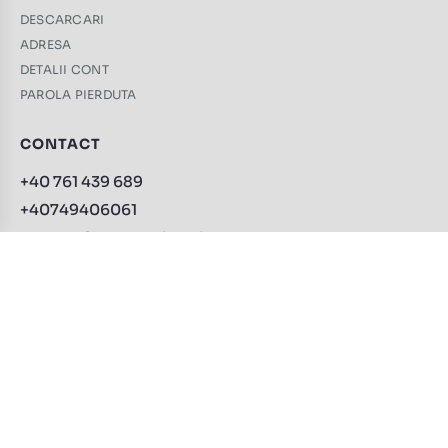
DESCARCARI
ADRESA
DETALII CONT
PAROLA PIERDUTA
CONTACT
+40 761 439 689
+40749406061
contact@trabucuri-online.ro