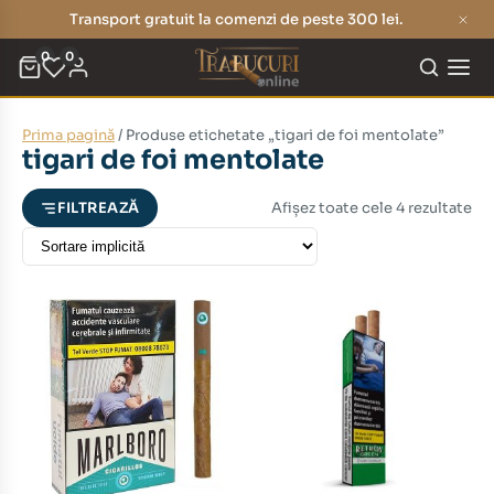
Transport gratuit la comenzi de peste 300 lei.
0
0
Prima pagină
/ Produse etichetate „tigari de foi mentolate”
eț
eț
tigari de foi mentolate
nim
xim
Afișez toate cele 4 rezultate
FILTREAZĂ