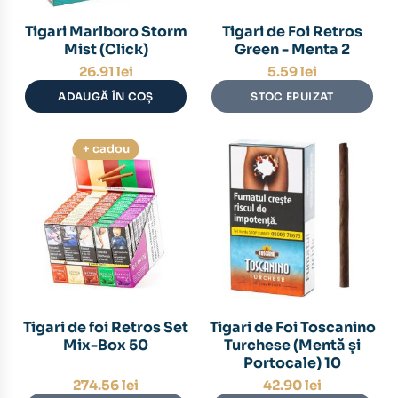
Tigari Marlboro Storm
Tigari de Foi Retros
Mist (Click)
Green - Menta 2
26.91
lei
5.59
lei
ADAUGĂ ÎN COȘ
STOC EPUIZAT
+ cadou
Tigari de foi Retros Set
Tigari de Foi Toscanino
Mix-Box 50
Turchese (Mentă și
Portocale) 10
274.56
lei
42.90
lei