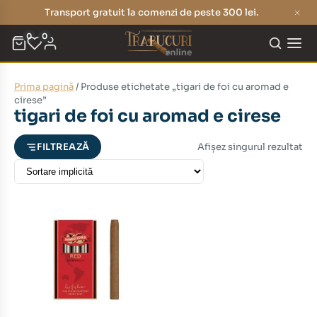
Transport gratuit la comenzi de peste 300 lei.
0
0
Prima pagină
/ Produse etichetate „tigari de foi cu aromad e
eț
eț
cirese”
tigari de foi cu aromad e cirese
nim
xim
Afișez singurul rezultat
FILTREAZĂ