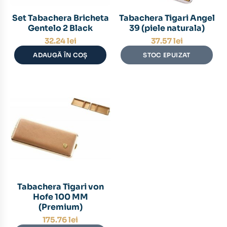
Set Tabachera Bricheta
Tabachera Tigari Angel
Gentelo 2 Black
39 (piele naturala)
32.24
lei
37.57
lei
ADAUGĂ ÎN COȘ
STOC EPUIZAT
Tabachera Tigari von
Hofe 100 MM
(Premium)
175.76
lei