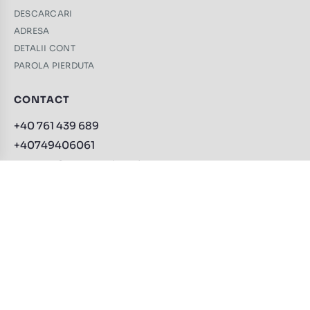
DESCARCARI
ADRESA
DETALII CONT
PAROLA PIERDUTA
CONTACT
+40 761 439 689
+40749406061
contact@trabucuri-online.ro