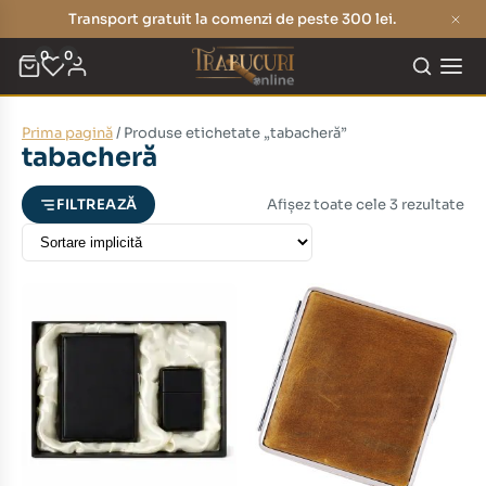
Transport gratuit la comenzi de peste 300 lei.
0
0
Prima pagină
/ Produse etichetate „tabacheră”
eț
eț
tabacheră
nim
xim
Afișez toate cele 3 rezultate
FILTREAZĂ