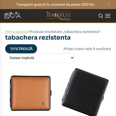
Transport gratuit la comenzi de peste 300 lei.
0
0
Prima pagină
/ Produse etichetate „tabachera rezistenta”
eț
eț
tabachera rezistenta
nim
xim
Afișez toate cele 9 rezultate
FILTREAZĂ