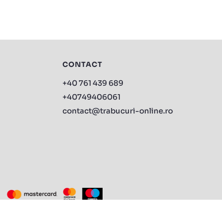
CONTACT
+40 761 439 689
+40749406061
contact@trabucuri-online.ro