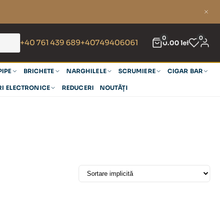
0
0
+40 761 439 689
+40749406061
0.00
lei
PIPE
BRICHETE
NARGHILELE
SCRUMIERE
CIGAR BAR
RI ELECTRONICE
REDUCERI
NOUTĂȚI