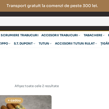
Transport gratuit la comenzi de peste 300 lei.
SCRUMIERE TRABUCURI
ACCESORII TRABUCURI
TABACHERE
ZIPPO
S.T. DUPONT
TUTUN
ACCESORII TUTUN RULAT
ȚIGĂ
Afișez toate cele 2 rezultate
+ cadou