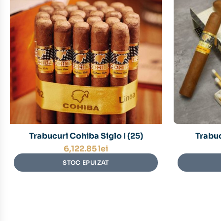
Trabucuri Cohiba Siglo I (25)
Trabuc
6,122.85
lei
STOC EPUIZAT