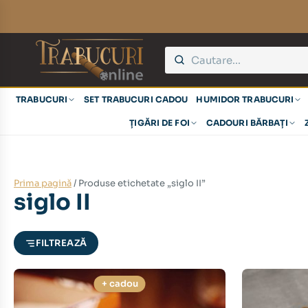
eț
eț
TRABUCURI
SET TRABUCURI CADOU
HUMIDOR TRABUCURI
nim
xim
ȚIGĂRI DE FOI
CADOURI BĂRBAȚI
Prima pagină
/ Produse etichetate „siglo II”
siglo II
FILTREAZĂ
+ cadou