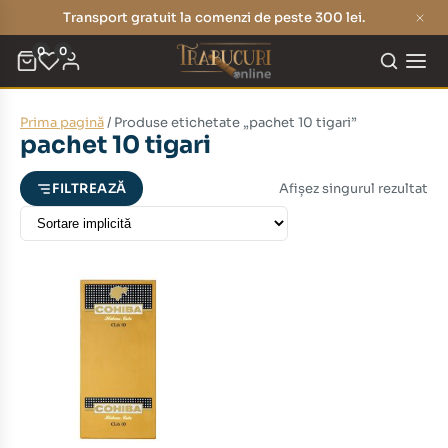
Transport gratuit la comenzi de peste 300 lei.
0
0
Prima pagină
/ Produse etichetate „pachet 10 tigari”
eț
eț
pachet 10 tigari
nim
xim
Afișez singurul rezultat
FILTREAZĂ