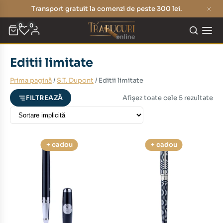
Transport gratuit la comenzi de peste 300 lei.
0
0
Editii limitate
eț
eț
Prima pagină
/
S.T. Dupont
/ Editii limitate
nim
xim
Afișez toate cele 5 rezultate
FILTREAZĂ
+ cadou
+ cadou