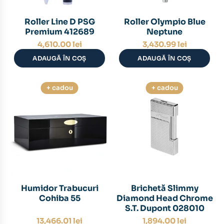
Roller Line D PSG
Roller Olympio Blue
Premium 412689
Neptune
4,610.00
lei
3,430.99
lei
ADAUGĂ ÎN COȘ
ADAUGĂ ÎN COȘ
+ cadou
+ cadou
Humidor Trabucuri
Brichetă Slimmy
Cohiba 55
Diamond Head Chrome
S.T. Dupont 028010
13,466.01
lei
1,894.00
lei