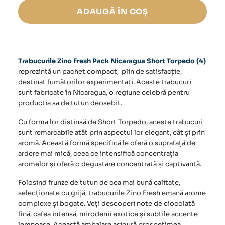
Zino
ADAUGĂ ÎN COȘ
Fresh
Pack
Nicaragua
Short
Torpedo
Trabucurile Zino Fresh Pack Nicaragua Short Torpedo (4)
(4)
reprezintă un pachet compact, plin de satisfacție,
destinat fumătorilor experimentati. Aceste trabucuri
sunt fabricate în Nicaragua, o regiune celebră pentru
producția sa de tutun deosebit.
Cu forma lor distinsă de Short Torpedo, aceste trabucuri
sunt remarcabile atât prin aspectul lor elegant, cât și prin
aromă. Această formă specifică le oferă o suprafață de
ardere mai mică, ceea ce intensifică concentrația
aromelor și oferă o degustare concentrată și captivantă.
Folosind frunze de tutun de cea mai bună calitate,
selecționate cu grijă,
trabucurile
Zino Fresh emană arome
complexe și bogate. Veți descoperi note de ciocolată
fină, cafea intensă, mirodenii exotice și subtile accente
lemnoase. Această ambalare asigură prospețimea