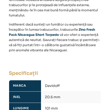
trabucurilor și le protejează de influențele externe,
menținându-le în cea mai bună formă până la momentul
fumatului.
Indiferent dacă sunteți un fumător cu experiență sau
începător în lumea
trabucurilor
,
trabucurile
Zino Fresh
Pack Nicaragua Short Torpedo
vă vor oferi o experiență
autentică de neuitat. Savurați fiecare
trabuc
și permiteți-
vă să fiți purtati într-o călătorie gustativă încântătoare
prin aromele vibrante ale Nicaraguei.
Specificații
Davidoff
MARCA
20.6 mm
INEL
101 mm
LUNGIME