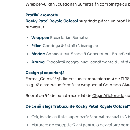
Wrapper-ul din Ecuadorian Sumatra, în combinație cu bi
Profilul aromatic
Rocky Patel Royale Colosal
surprinde printr-un profil 
fumatului.
Wrapper:
Ecuadorian Sumatra
Filler:
Condega & Esteli (Nicaragua)
Binder:
Connecticut Shade & Connecticut Broadlea
Arome:
Ciocolată neagră, nuci, condimente dulci și 
Design și experiență
Forma „Colosal” și dimensiunea impresionantă de 17.78 
asigură o ardere uniformă, iar wrapper-ul Colorado Clar
Scorul de 94 de puncte acordat de
Cigar Aficionado
co
De ce să alegi Trabucurile Rocky Patel Royale Colosal?
Origine de calitate superioară: Fabricat manual în N
Maturare de excepție: 7 ani pentru o dezvoltare com