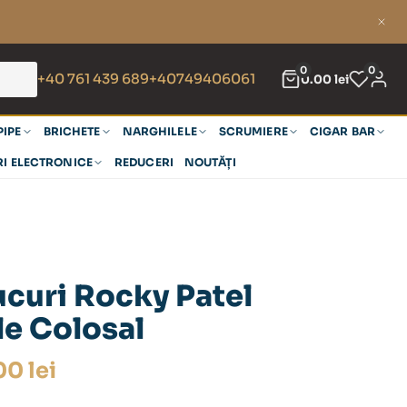
0
0
+40 761 439 689
+40749406061
0.00
lei
PIPE
BRICHETE
NARGHILELE
SCRUMIERE
CIGAR BAR
RI ELECTRONICE
REDUCERI
NOUTĂȚI
curi Rocky Patel
le Colosal
.00
lei