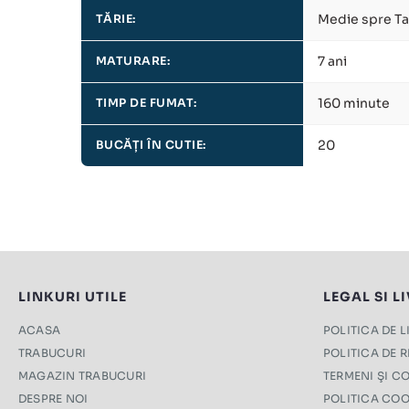
Medie spre Ta
TĂRIE:
7 ani
MATURARE:
160 minute
TIMP DE FUMAT:
20
BUCĂȚI ÎN CUTIE:
LINKURI UTILE
LEGAL SI L
ACASA
POLITICA DE 
TRABUCURI
POLITICA DE 
MAGAZIN TRABUCURI
TERMENI ŞI CO
DESPRE NOI
POLITICA COO