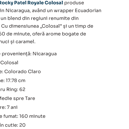
Rocky Patel Royale Colosal
produse
n Nicaragua, având un wrapper Ecuadorian
 un blend din regiuni renumite din
 Cu dimensiunea „Colosal” și un timp de
60 de minute, oferă arome bogate de
nuci și caramel.
e proveniență: Nicaragua
 Colosal
e: Colorado Claro
e: 17.78 cm
ru Ring: 62
Medie spre Tare
e: 7 ani
e fumat: 160 minute
în cutie: 20