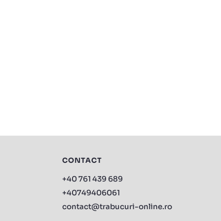
CONTACT
+40 761 439 689
+40749406061
contact@trabucuri-online.ro