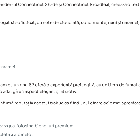
nder-ul Connecticut Shade și Connecticut Broadleaf, creează o textură
bogat și sofisticat, cu note de ciocolată, condimente, nuci și caramel
f
caramel.
cm cu un ring 62 oferă o experiență prelungită, cu un timp de fumat
o adaugă un aspect elegant și atractiv.
nfirmă reputația acestui trabuc ca fiind unul dintre cele mai apreciate
icaragua, folosind blend-uri premium.
pletă a aromelor.