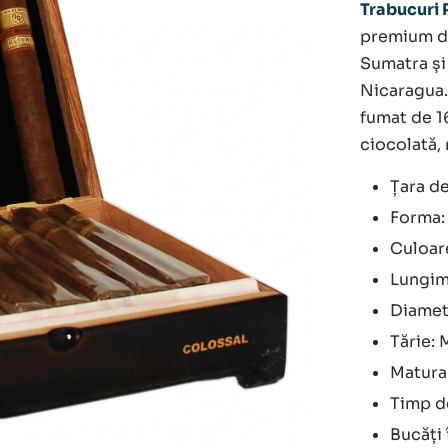
Trabucuri 
premium di
Sumatra și
Nicaragua.
fumat de 1
ciocolată, 
Țara d
Forma:
Culoar
Lungim
Diamet
Tărie: 
Maturar
Timp d
Bucăți 