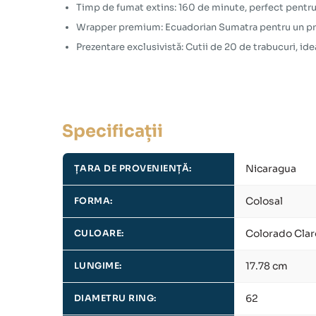
Timp de fumat extins: 160 de minute, perfect pentru 
Wrapper premium: Ecuadorian Sumatra pentru un prof
Prezentare exclusivistă: Cutii de 20 de trabucuri, id
Specificații
Nicaragua
ȚARA DE PROVENIENȚĂ:
Colosal
FORMA:
Colorado Clar
CULOARE:
17.78 cm
LUNGIME:
62
DIAMETRU RING: