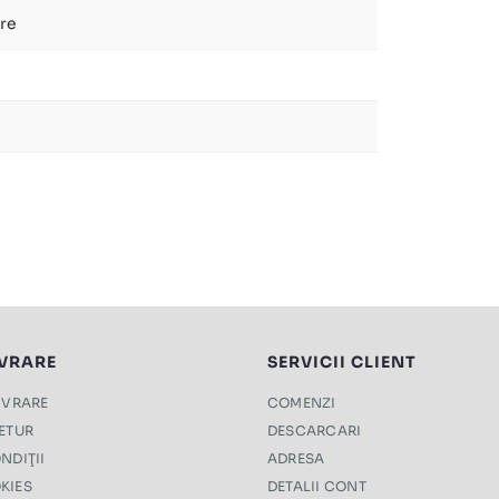
re
IVRARE
SERVICII CLIENT
LIVRARE
COMENZI
RETUR
DESCARCARI
NDIŢII
ADRESA
KIES
DETALII CONT