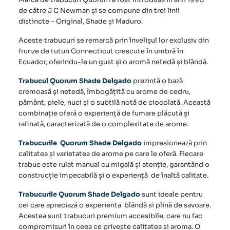
de către J C Newman și se compune din trei linii
distincte – Original, Shade și Maduro.
Aceste trabucuri se remarcă prin învelișul lor exclusiv din
frunze de tutun Connecticut crescute în umbră în
Ecuador, oferindu-le un gust și o aromă netedă și blândă.
Trabucul Quorum Shade Delgado
prezintă o bază
cremoasă și netedă, îmbogățită cu arome de cedru,
pământ, piele, nuci și o subtilă notă de ciocolată. Această
combinație oferă o experiență de fumare plăcută și
rafinată, caracterizată de o complexitate de arome.
Trabucurile Quorum Shade Delgado
impresionează prin
calitatea și varietatea de arome pe care le oferă. Fiecare
trabuc este rulat manual cu migală și atenție, garantând o
construcție impecabilă și o experiență de înaltă calitate.
Trabucurile Quorum Shade Delgado
sunt ideale pentru
cei care apreciază o experienta blândă si plină de savoare.
Acestea sunt trabucuri premium accesibile, care nu fac
compromisuri în ceea ce privește calitatea și aroma. O