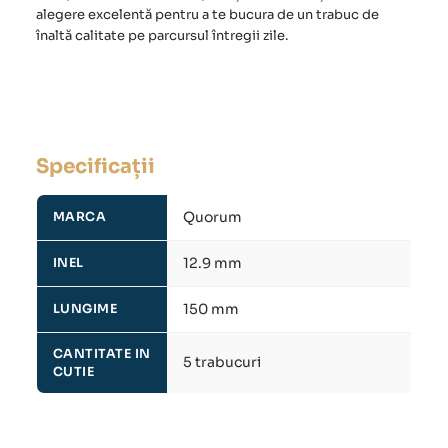
alegere excelentă pentru a te bucura de un trabuc de
înaltă calitate pe parcursul întregii zile.
Specificații
Quorum
MARCA
12.9 mm
INEL
150 mm
LUNGIME
CANTITATE IN
5 trabucuri
CUTIE