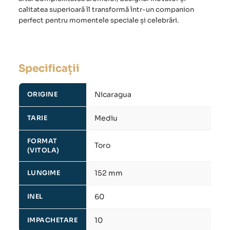
calitatea superioară îl transformă într-un companion
perfect pentru momentele speciale și celebrări.
Specificații
Nicaragua
ORIGINE
Mediu
TARIE
FORMAT
Toro
(VITOLA)
152 mm
LUNGIME
60
INEL
10
IMPACHETARE