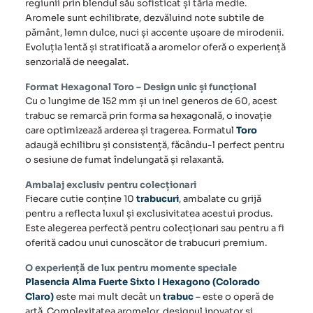
regiunii prin blendul său sofisticat și tăria medie.
Aromele sunt echilibrate, dezvăluind note subtile de
pământ, lemn dulce, nuci și accente ușoare de mirodenii.
Evoluția lentă și stratificată a aromelor oferă o experiență
senzorială de neegalat.
Format Hexagonal Toro – Design unic și funcțional
Cu o lungime de 152 mm și un inel generos de 60, acest
trabuc se remarcă prin forma sa hexagonală, o inovație
care optimizează arderea și tragerea. Formatul
Toro
adaugă echilibru și consistență, făcându-l perfect pentru
o sesiune de fumat îndelungată și relaxantă.
Ambalaj exclusiv pentru colecționari
Fiecare cutie conține 10
trabucuri
, ambalate cu grijă
pentru a reflecta luxul și exclusivitatea acestui produs.
Este alegerea perfectă pentru colecționari sau pentru a fi
oferită cadou unui cunoscător de trabucuri premium.
O experiență de lux pentru momente speciale
Plasencia Alma Fuerte Sixto I Hexagono (Colorado
Claro)
este mai mult decât un
trabuc
– este o operă de
artă. Complexitatea aromelor, designul inovator și