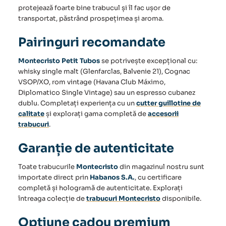
protejează foarte bine trabucul și îl fac ușor de
transportat, păstrând prospețimea și aroma.
Pairinguri recomandate
Montecristo Petit Tubos
se potrivește excepțional cu:
whisky single malt (Glenfarclas, Balvenie 21), Cognac
VSOP/XO, rom vintage (Havana Club Máximo,
Diplomatico Single Vintage) sau un espresso cubanez
dublu. Completați experiența cu un
cutter guillotine de
calitate
și explorați gama completă de
accesorii
trabucuri
.
Garanție de autenticitate
Toate trabucurile
Montecristo
din magazinul nostru sunt
importate direct prin
Habanos S.A.
, cu certificare
completă și hologramă de autenticitate. Explorați
întreaga colecție de
trabucuri Montecristo
disponibile.
Opțiune cadou premium