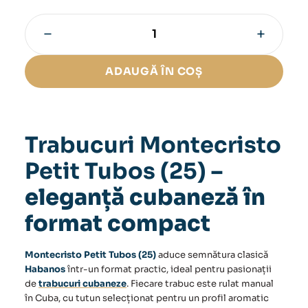
−
+
Cantitate
Trabucuri
Montecristo
ADAUGĂ ÎN COȘ
Petit
Tubos
(25)
Trabucuri Montecristo
Petit Tubos (25)
–
eleganță cubaneză în
format compact
Montecristo Petit Tubos (25)
aduce semnătura clasică
Habanos
într-un format practic, ideal pentru pasionații
de
trabucuri cubaneze
. Fiecare trabuc este rulat manual
în Cuba, cu tutun selecționat pentru un profil aromatic