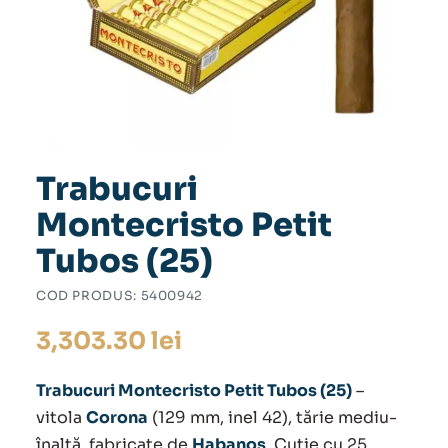
Trabucuri
Montecristo Petit
Tubos (25)
COD PRODUS:
5400942
3,303.30
lei
Trabucuri Montecristo Petit Tubos (25)
–
vitola
Corona
(129 mm, inel 42), tărie mediu-
înaltă, fabricate de
Habanos
. Cutie cu 25