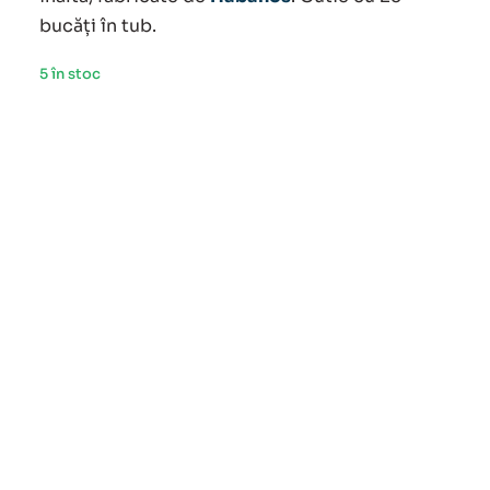
bucăți în tub.
5 în stoc